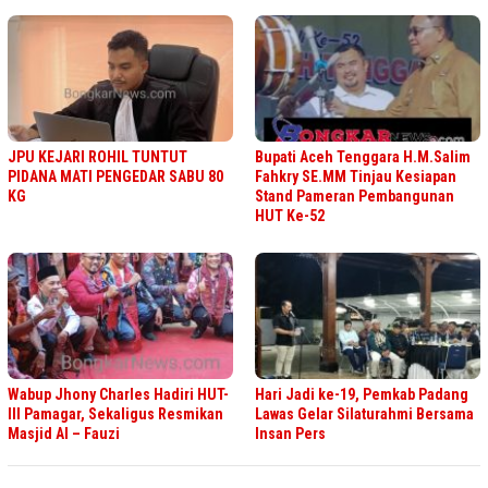
JPU KEJARI ROHIL TUNTUT
Bupati Aceh Tenggara H.M.Salim
PIDANA MATI PENGEDAR SABU 80
Fahkry SE.MM Tinjau Kesiapan
KG
Stand Pameran Pembangunan
HUT Ke-52
Wabup Jhony Charles Hadiri HUT-
Hari Jadi ke-19, Pemkab Padang
III Pamagar, Sekaligus Resmikan
Lawas Gelar Silaturahmi Bersama
Masjid Al – Fauzi
Insan Pers