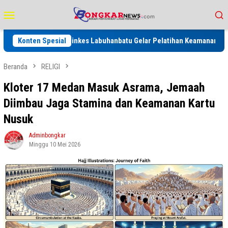
Loncat
Menu
ke
Mobile
konten
Konten Spesial
Dinkes Labuhanbatu Gelar Pelatihan Keamanan Pangan, Perk
Beranda
RELIGI
Kloter 17 Medan Masuk Asrama, Jemaah
Diimbau Jaga Stamina dan Keamanan Kartu
Nusuk
Adminbongkar
Minggu 10 Mei 2026