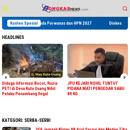
Loncat
Menu
ke
Mobile
konten
Tri Sukses’ pada Porwanas dan HPN 2027
Konten Spesial
Dinkes Labuhanbatu
HEADLINES
«
»
Diduga Informasi Bocor, Razia
JPU KEJARI ROHIL TUNTUT
PETI di Desa Kuta Usang Nihil
PIDANA MATI PENGEDAR SABU
Pelaku Penambang Ilegal
80 KG
KATEGORI:
SERBA-SERBI
359 Jemaah Kloter 08 Asal Sergai dan Medan Tiba