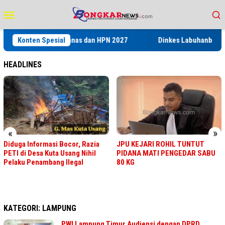
Loncat
Menu
ke
Mobile
konten
s’ pada Porwanas dan HPN 2027
Konten Spesial
Dinkes Labuhanbatu Gelar P
HEADLINES
«
»
Diduga Informasi Bocor, Razia
JPU KEJARI ROHIL TUNTUT
PETI di Desa Kuta Usang Nihil
PIDANA MATI PENGEDAR SABU
Pelaku Penambang Ilegal
80 KG
KATEGORI:
LAMPUNG
PWI Lampung Timur Audiensi dengan DPRD,