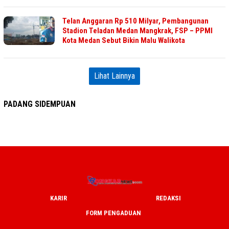
Telan Anggaran Rp 510 Milyar, Pembangunan
Stadion Teladan Medan Mangkrak, FSP – PPMI
Kota Medan Sebut Bikin Malu Walikota
Lihat Lainnya
PADANG SIDEMPUAN
KARIR
REDAKSI
FORM PENGADUAN