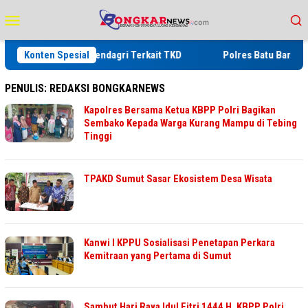
Loncat
Menu
ke
Mobile
konten
aikan Arahan Mendagri Terkait TKD
Konten Spesial
Polres Batu Bara Blende
PENULIS:
REDAKSI BONGKARNEWS
Kapolres Bersama Ketua KBPP Polri Bagikan
Sembako Kepada Warga Kurang Mampu di Tebing
Tinggi
TPAKD Sumut Sasar Ekosistem Desa Wisata
Kanwi I KPPU Sosialisasi Penetapan Perkara
Kemitraan yang Pertama di Sumut
Sambut Hari Raya Idul Fitri 1444 H, KBPP Polri