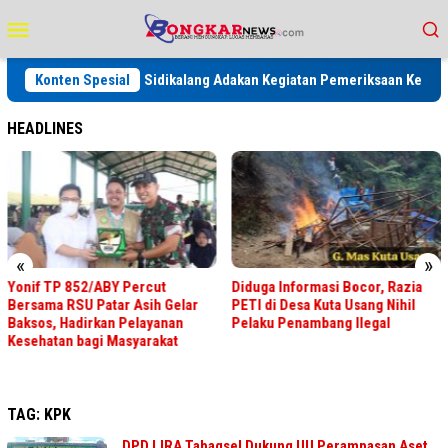
Loncat
Menu
ke
Mobile
konten
, Rutan Kelas IIB Sidikalang Adakan Kegiatan Pemeriksaan Kesehatan G
Konten Spesial
HEADLINES
«
»
Yonif TP 852/ABY Percut
Diduga Informasi Bocor, Razia
Bersama RSU Patar Asih Gelar
PETI di Desa Kuta Usang Nihil
Baksos, Hadirkan Pelayanan
Pelaku Penambang Ilegal
Kesehatan bagi Masyarakat
TAG:
KPK
DPD LIRA Tabagsel Dukung UU Perampasan Aset