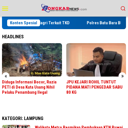
Loncat
Menu
ke
Mobile
konten
n Arahan Mendagri Terkait TKD
Konten Spesial
Polres Batu Bara Blender 2 
HEADLINES
«
»
Diduga Informasi Bocor, Razia
JPU KEJARI ROHIL TUNTUT
PETI di Desa Kuta Usang Nihil
PIDANA MATI PENGEDAR SABU
Pelaku Penambang Ilegal
80 KG
KATEGORI:
LAMPUNG
Walikota Metro Resmikan Pembukaan KTN Ruwai