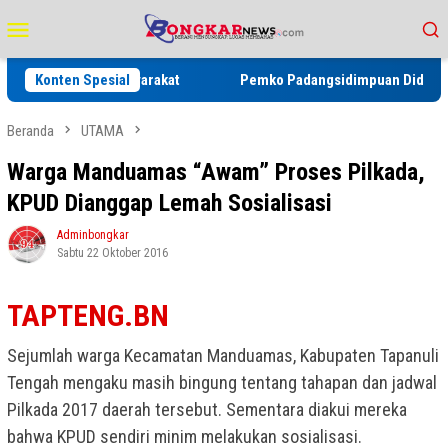
Loncat
Menu
ke
Mobile
konten
a serta Masyarakat
Konten Spesial
Pemko Padangsidimpuan Diduga Abaikan Ar
Beranda
UTAMA
Warga Manduamas “Awam” Proses Pilkada,
KPUD Dianggap Lemah Sosialisasi
Adminbongkar
Sabtu 22 Oktober 2016
TAPTENG.BN
Sejumlah warga Kecamatan Manduamas, Kabupaten Tapanuli
Tengah mengaku masih bingung tentang tahapan dan jadwal
Pilkada 2017 daerah tersebut. Sementara diakui mereka
bahwa KPUD sendiri minim melakukan sosialisasi.