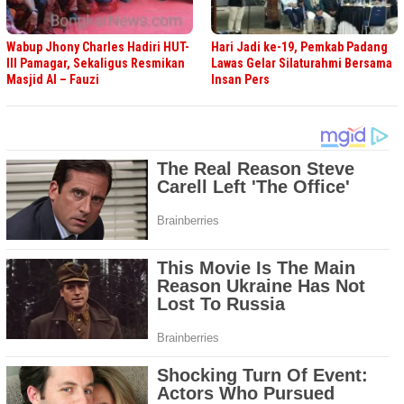
Wabup Jhony Charles Hadiri HUT-
Hari Jadi ke-19, Pemkab Padang
III Pamagar, Sekaligus Resmikan
Lawas Gelar Silaturahmi Bersama
Masjid Al – Fauzi
Insan Pers