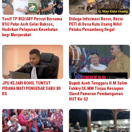
Yonif TP 852/ABY Percut Bersama
Diduga Informasi Bocor, Razia
RSU Patar Asih Gelar Baksos,
PETI di Desa Kuta Usang Nihil
Hadirkan Pelayanan Kesehatan
Pelaku Penambang Ilegal
bagi Masyarakat
JPU KEJARI ROHIL TUNTUT
Bupati Aceh Tenggara H.M.Salim
PIDANA MATI PENGEDAR SABU 80
Fahkry SE.MM Tinjau Kesiapan
KG
Stand Pameran Pembangunan
HUT Ke-52