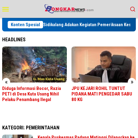
Loncat
Menu
ke
Mobile
konten
1, Rutan Kelas IIB Sidikalang Adakan Kegiatan Pemeriksaan Kesehatan G
Konten Spesial
HEADLINES
«
»
Diduga Informasi Bocor, Razia
JPU KEJARI ROHIL TUNTUT
PETI di Desa Kuta Usang Nihil
PIDANA MATI PENGEDAR SABU
Pelaku Penambang Ilegal
80 KG
KATEGORI:
PEMERINTAHAN
Kepala Puskesmas Padang Matinggi Dilaporkan ke