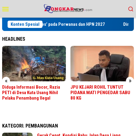
Loncat
Menu
ke
Mobile
konten
kan ‘Tri Sukses’ pada Porwanas dan HPN 2027
Konten Spesial
Dinkes Labuha
HEADLINES
«
»
Diduga Informasi Bocor, Razia
JPU KEJARI ROHIL TUNTUT
PETI di Desa Kuta Usang Nihil
PIDANA MATI PENGEDAR SABU
Pelaku Penambang Ilegal
80 KG
KATEGORI:
PEMBANGUNAN
Gerak Cepat, Kondisi Bahu Jalan Desa Liang