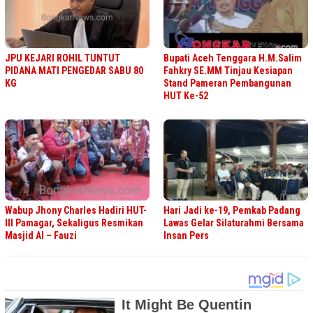
JPU KEJARI ROHIL TUNTUT
Bupati Aceh Tenggara H.M.Salim
PIDANA MATI PENGEDAR SABU 80
Fahkry SE.MM Tinjau Kesiapan
KG
Stand Pameran Pembangunan
HUT Ke-52
Wabup Jhony Charles Hadiri HUT-
Hari Jadi ke-19, Pemkab Padang
III Pamagar, Sekaligus Resmikan
Lawas Gelar Silaturahmi Bersama
Masjid Al – Fauzi
Insan Pers