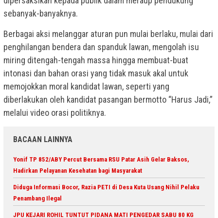
dipersaksikan kepada publik dalam meraup pendukung
sebanyak-banyaknya.
Berbagai aksi melanggar aturan pun mulai berlaku, mulai dari
penghilangan bendera dan spanduk lawan, mengolah isu
miring ditengah-tengah massa hingga membuat-buat
intonasi dan bahan orasi yang tidak masuk akal untuk
memojokkan moral kandidat lawan, seperti yang
diberlakukan oleh kandidat pasangan bermotto “Harus Jadi,”
melalui video orasi politiknya.
BACAAN LAINNYA
Yonif TP 852/ABY Percut Bersama RSU Patar Asih Gelar Baksos,
Hadirkan Pelayanan Kesehatan bagi Masyarakat
Diduga Informasi Bocor, Razia PETI di Desa Kuta Usang Nihil Pelaku
Penambang Ilegal
JPU KEJARI ROHIL TUNTUT PIDANA MATI PENGEDAR SABU 80 KG