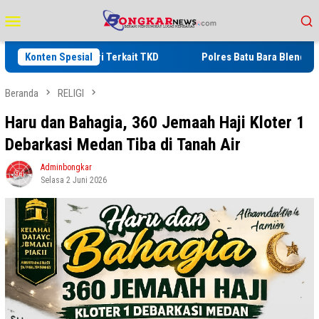
Loncat
Menu
ke
Mobile
konten
 Mendagri Terkait TKD
Konten Spesial
Polres Batu Bara Blender 2 Kg Sabu B
Beranda
RELIGI
Haru dan Bahagia, 360 Jemaah Haji Kloter 1
Debarkasi Medan Tiba di Tanah Air
Adminbongkar
Selasa 2 Juni 2026