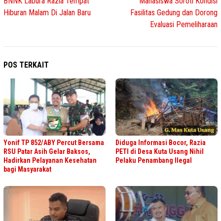
BNNK Labura Razia Tempat
Mahasiswa Soroti Kondisi
Hiburan Malam Di Jalan Baru
Fasilitas Gedung dan Dorong
Evaluasi Pemeliharaan
POS TERKAIT
Yonif TP 852/ABY Percut Bersama
Diduga Informasi Bocor, Razia
RSU Patar Asih Gelar Baksos,
PETI di Desa Kuta Usang Nihil
Hadirkan Pelayanan Kesehatan
Pelaku Penambang Ilegal
bagi Masyarakat