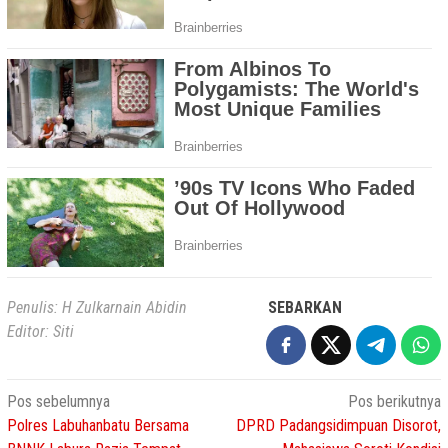
Penulis: H Zulkarnain Abidin
SEBARKAN
Editor: Siti
Navigasi
Pos sebelumnya
Pos berikutnya
Polres Labuhanbatu Bersama
DPRD Padangsidimpuan Disorot,
pos