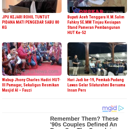
JPU KEJARI ROHIL TUNTUT
Bupati Aceh Tenggara H.M.Salim
PIDANA MATI PENGEDAR SABU 80
Fahkry SE.MM Tinjau Kesiapan
KG
Stand Pameran Pembangunan
HUT Ke-52
Wabup Jhony Charles Hadiri HUT-
Hari Jadi ke-19, Pemkab Padang
III Pamagar, Sekaligus Resmikan
Lawas Gelar Silaturahmi Bersama
Masjid Al – Fauzi
Insan Pers