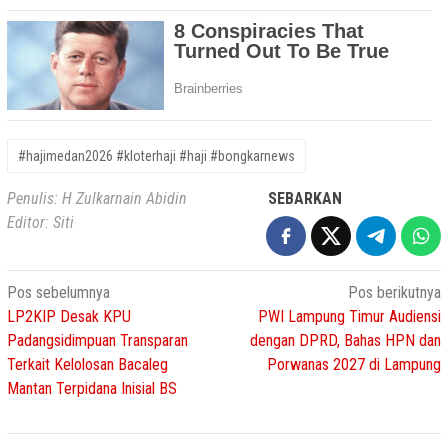
#hajimedan2026 #kloterhaji #haji #bongkarnews
Penulis: H Zulkarnain Abidin
SEBARKAN
Editor: Siti
Navigasi
Pos sebelumnya
Pos berikutnya
LP2KIP Desak KPU
PWI Lampung Timur Audiensi
pos
Padangsidimpuan Transparan
dengan DPRD, Bahas HPN dan
Terkait Kelolosan Bacaleg
Porwanas 2027 di Lampung
Mantan Terpidana Inisial BS