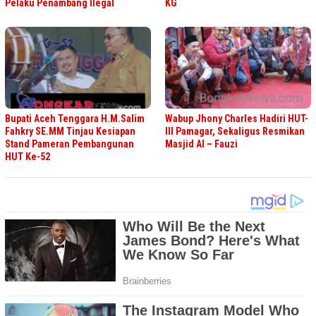
Pelaku Penambang Ilegal
KG
Bupati Aceh Tenggara H.M.Salim
Wabup Jhony Charles Hadiri HUT-
Fahkry SE.MM Tinjau Kesiapan
III Pamagar, Sekaligus Resmikan
Stand Pameran Pembangunan
Masjid Al – Fauzi
HUT Ke-52