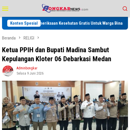
Loncat
Menu
ke
Mobile
konten
atan Pemeriksaan Kesehatan Gratis Untuk Warga Binaan dan Keluarga ser
Konten Spesial
Beranda
RELIGI
Ketua PPIH dan Bupati Madina Sambut
Kepulangan Kloter 06 Debarkasi Medan
Adminbongkar
Selasa 9 Juni 2026