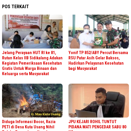
POS TERKAIT
Jelang Perayaan HUT RI ke 81,
Yonif TP 852/ABY Percut Bersama
Rutan Kelas IIB Sidikalang Adakan
RSU Patar Asih Gelar Baksos,
Kegiatan Pemeriksaan Kesehatan
Hadirkan Pelayanan Kesehatan
Gratis Untuk Warga Binaan dan
bagi Masyarakat
Keluarga serta Masyarakat
Diduga Informasi Bocor, Razia
JPU KEJARI ROHIL TUNTUT
PETI di Desa Kuta Usang Nihil
PIDANA MATI PENGEDAR SABU 80