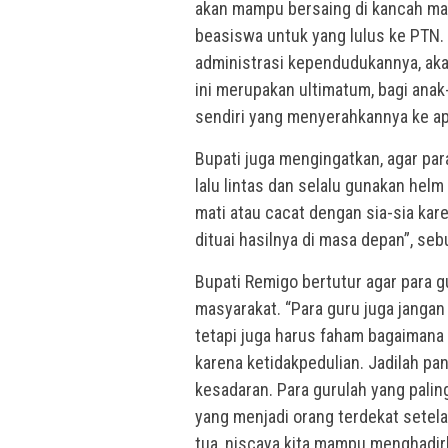
akan mampu bersaing di kancah man
beasiswa untuk yang lulus ke PTN. 
administrasi kependudukannya, aka
ini merupakan ultimatum, bagi ana
sendiri yang menyerahkannya ke apa
Bupati juga mengingatkan, agar para
lalu lintas dan selalu gunakan helm
mati atau cacat dengan sia-sia kar
dituai hasilnya di masa depan”, sebu
Bupati Remigo bertutur agar para g
masyarakat. “Para guru juga janga
tetapi juga harus faham bagaimana
karena ketidakpedulian. Jadilah pa
kesadaran. Para gurulah yang pali
yang menjadi orang terdekat setel
tua, niscaya kita mampu menghadirk