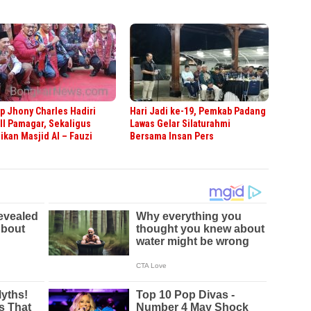
 Jhony Charles Hadiri
Hari Jadi ke-19, Pemkab Padang
II Pamagar, Sekaligus
Lawas Gelar Silaturahmi
kan Masjid Al – Fauzi
Bersama Insan Pers