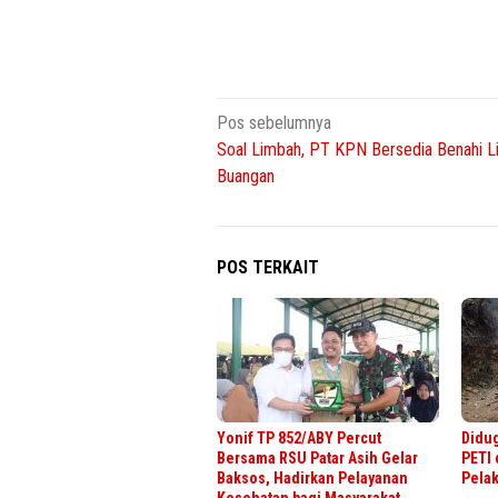
Navigasi
Pos sebelumnya
Soal Limbah, PT KPN Bersedia Benahi 
pos
Buangan
POS TERKAIT
Yonif TP 852/ABY Percut
Didug
Bersama RSU Patar Asih Gelar
PETI 
Baksos, Hadirkan Pelayanan
Pela
Kesehatan bagi Masyarakat