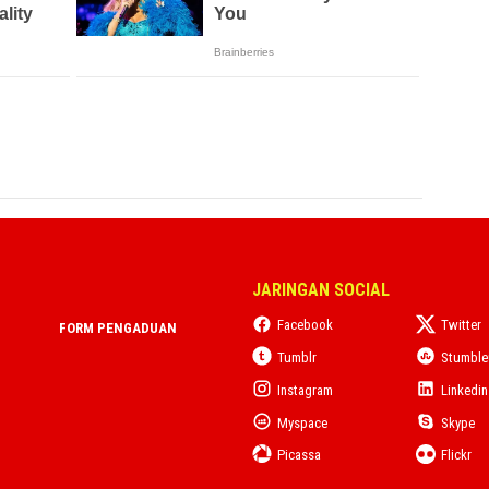
JARINGAN SOCIAL
Facebook
Twitter
FORM PENGADUAN
Tumblr
Stumbl
Instagram
Linkedin
Myspace
Skype
Picassa
Flickr