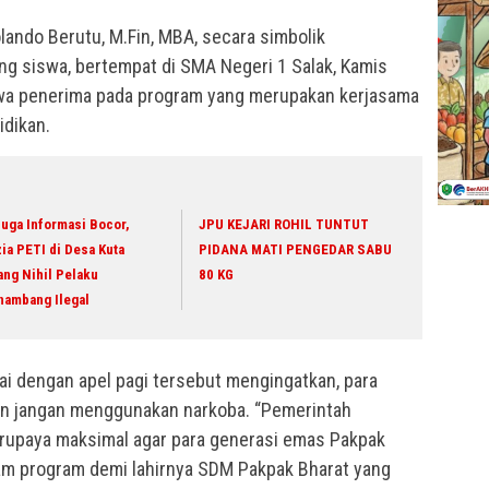
lando Berutu, M.Fin, MBA, secara simbolik
g siswa, bertempat di SMA Negeri 1 Salak, Kamis
siswa penerima pada program yang merupakan kerjasama
idikan.
uga Informasi Bocor,
JPU KEJARI ROHIL TUNTUT
ia PETI di Desa Kuta
PIDANA MATI PENGEDAR SABU
ang Nihil Pelaku
80 KG
nambang Ilegal
ai dengan apel pagi tersebut mengingatkan, para
an jangan menggunakan narkoba. “Pemerintah
rupaya maksimal agar para generasi emas Pakpak
am program demi lahirnya SDM Pakpak Bharat yang