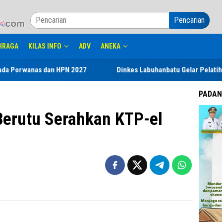
Pencarian
HRAGA
KILAS INFO
ADV
ANEKA
dan HPN 2027
Dinkes Labuhanbatu Gelar Pelatihan Keamanan 
PADAN
Berutu Serahkan KTP-el