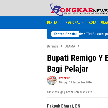
Loncat
tutup
ke
konten
BERITA
REGIONAL
KOTA
OLA
WI Lampung Wirahadikusumah Targetkan ‘Tri Sukses’ pada Porwanas 
Konten Spesial
Beranda
UTAMA
Bupati Remigo Y 
Bagi Pelajar
Redaktur
Minggu 18 September 2016
bupati-remigo-y-berutu-serahkan-e-ktp
Pakpak Bharat, BN-