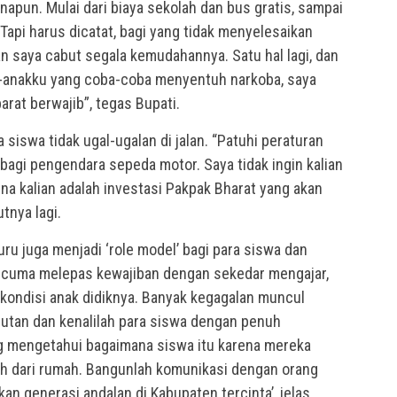
apun. Mulai dari biaya sekolah dan bus gratis, sampai
Tapi harus dicatat, bagi yang tidak menyelesaikan
n saya cabut segala kemudahannya. Satu hal lagi, dan
k-anakku yang coba-coba menyentuh narkoba, saya
rat berwajib”, tegas Bupati.
 siswa tidak ugal-ugalan di jalan. “Patuhi peraturan
 bagi pengendara sepeda motor. Saya tidak ingin kalian
ena kalian adalah investasi Pakpak Bharat yang akan
tnya lagi.
uru juga menjadi ‘role model’ bagi para siswa dan
n cuma melepas kewajiban dengan sekedar mengajar,
 kondisi anak didiknya. Banyak kegagalan muncul
nutan dan kenalilah para siswa dengan penuh
ng mengetahui bagaimana siswa itu karena mereka
ah dari rumah. Bangunlah komunikasi dengan orang
an generasi andalan di Kabupaten tercinta’, jelas