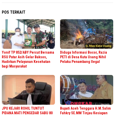
POS TERKAIT
Yonif TP 852/ABY Percut Bersama
Diduga Informasi Bocor, Razia
RSU Patar Asih Gelar Baksos,
PETI di Desa Kuta Usang Nihil
Hadirkan Pelayanan Kesehatan
Pelaku Penambang Ilegal
bagi Masyarakat
JPU KEJARI ROHIL TUNTUT
Bupati Aceh Tenggara H.M.Salim
PIDANA MATI PENGEDAR SABU 80
Fahkry SE.MM Tinjau Kesiapan