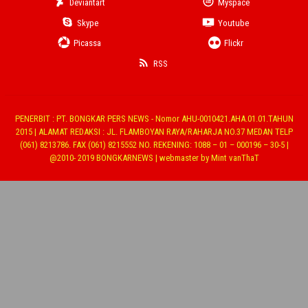
Deviantart
Myspace
Skype
Youtube
Picassa
Flickr
RSS
PENERBIT : PT. BONGKAR PERS NEWS - Nomor AHU-0010421.AHA.01.01.TAHUN
2015 | ALAMAT REDAKSI : JL. FLAMBOYAN RAYA/RAHARJA NO.37 MEDAN TELP
(061) 8213786. FAX (061) 8215552 NO. REKENING: 1088 – 01 – 000196 – 30-5 |
@2010- 2019 BONGKARNEWS | webmaster by Mint vanThaT