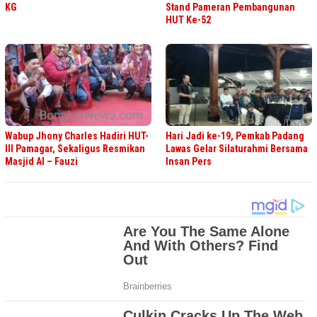
KG
Stand Pameran Pembangunan
HUT Ke-52
Wabup Jhony Charles Hadiri HUT-
Hari Jadi ke-19, Pemkab Padang
III Pamagar, Sekaligus Resmikan
Lawas Gelar Silaturahmi Bersama
Masjid Al – Fauzi
Insan Pers