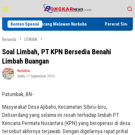
Loncat
Menu
ke
Mobile
konten
Genderang Perang Melawan Narkoba
Konten Spesial
Pererat Sinergi Kamtibmas
Beranda
UTAMA
Soal Limbah, PT KPN Bersedia Benahi
Limbah Buangan
Redaktur
Sabtu 17 September 2016
Patumbak, BN-
Masyarakat Desa Ajibaho, Kecamatan Sibiru-biru,
Deliserdang yang selama ini resah terhadap limbah PT
Kencana Permata Nusantara (KPN) yang beroperasi di desa
tersebut akhirnya terjawab. Dengan digelarnya rapat prihal