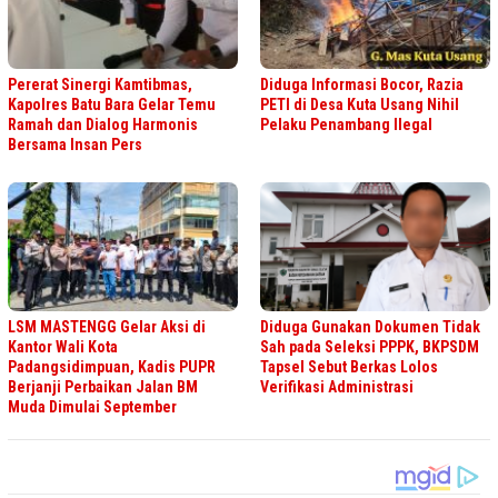
Pererat Sinergi Kamtibmas,
Diduga Informasi Bocor, Razia
Kapolres Batu Bara Gelar Temu
PETI di Desa Kuta Usang Nihil
Ramah dan Dialog Harmonis
Pelaku Penambang Ilegal
Bersama Insan Pers
LSM MASTENGG Gelar Aksi di
Diduga Gunakan Dokumen Tidak
Kantor Wali Kota
Sah pada Seleksi PPPK, BKPSDM
Padangsidimpuan, Kadis PUPR
Tapsel Sebut Berkas Lolos
Berjanji Perbaikan Jalan BM
Verifikasi Administrasi
Muda Dimulai September