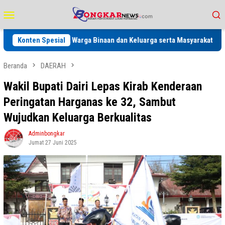
Loncat
Menu
ke
Mobile
konten
tis Untuk Warga Binaan dan Keluarga serta Masyarakat
Konten Spesial
Pemko 
Beranda
DAERAH
Wakil Bupati Dairi Lepas Kirab Kenderaan
Peringatan Harganas ke 32, Sambut
Wujudkan Keluarga Berkualitas
Adminbongkar
Jumat 27 Juni 2025