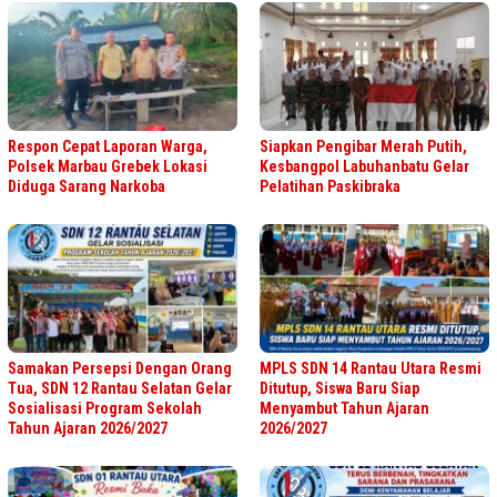
Respon Cepat Laporan Warga,
Siapkan Pengibar Merah Putih,
Polsek Marbau Grebek Lokasi
Kesbangpol Labuhanbatu Gelar
Diduga Sarang Narkoba
Pelatihan Paskibraka
Samakan Persepsi Dengan Orang
MPLS SDN 14 Rantau Utara Resmi
Tua, SDN 12 Rantau Selatan Gelar
Ditutup, Siswa Baru Siap
Sosialisasi Program Sekolah
Menyambut Tahun Ajaran
Tahun Ajaran 2026/2027
2026/2027