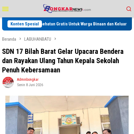
Loncat
Menu
ke
Mobile
konten
saan Kesehatan Gratis Untuk Warga Binaan dan Keluarga serta Masyarak
Konten Spesial
Beranda
LABUHANBATU
SDN 17 Bilah Barat Gelar Upacara Bendera
dan Rayakan Ulang Tahun Kepala Sekolah
Penuh Kebersamaan
Adminbongkar
Senin 8 Juni 2026