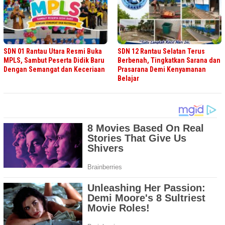
SDN 01 Rantau Utara Resmi Buka
SDN 12 Rantau Selatan Terus
MPLS, Sambut Peserta Didik Baru
Berbenah, Tingkatkan Sarana dan
Dengan Semangat dan Keceriaan
Prasarana Demi Kenyamanan
Belajar