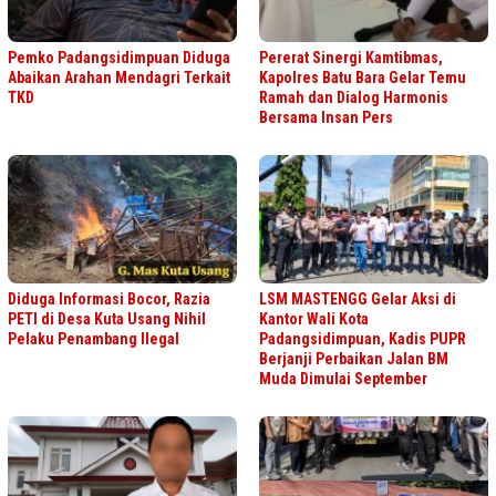
Pemko Padangsidimpuan Diduga
Pererat Sinergi Kamtibmas,
Abaikan Arahan Mendagri Terkait
Kapolres Batu Bara Gelar Temu
TKD
Ramah dan Dialog Harmonis
Bersama Insan Pers
Diduga Informasi Bocor, Razia
LSM MASTENGG Gelar Aksi di
PETI di Desa Kuta Usang Nihil
Kantor Wali Kota
Pelaku Penambang Ilegal
Padangsidimpuan, Kadis PUPR
Berjanji Perbaikan Jalan BM
Muda Dimulai September