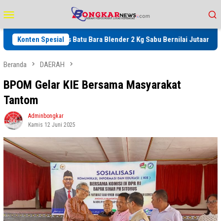
Loncat
Menu
ke
Mobile
konten
Polres Batu Bara Blender 2 Kg Sabu Bernilai Jutaan Rupiah, Kapo
Konten Spesial
Beranda
DAERAH
BPOM Gelar KIE Bersama Masyarakat
Tantom
Adminbongkar
Kamis 12 Juni 2025