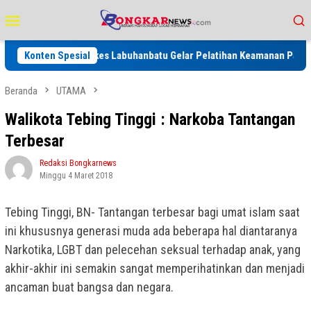
Loncat
Menu
ke
Mobile
konten
Konten Spesial
Dinkes Labuhanbatu Gelar Pelatihan Keamanan Pangan, Perkua
Beranda
UTAMA
Walikota Tebing Tinggi : Narkoba Tantangan
Terbesar
Redaksi Bongkarnews
Minggu 4 Maret 2018
Tebing Tinggi, BN- Tantangan terbesar bagi umat islam saat
ini khususnya generasi muda ada beberapa hal diantaranya
Narkotika, LGBT dan pelecehan seksual terhadap anak, yang
akhir-akhir ini semakin sangat memperihatinkan dan menjadi
ancaman buat bangsa dan negara.