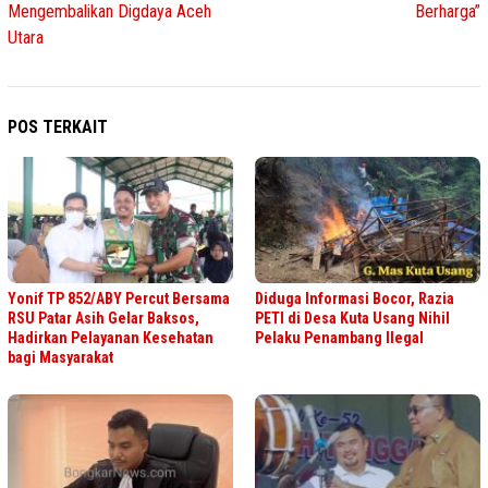
Mengembalikan Digdaya Aceh
Berharga”
Utara
POS TERKAIT
Yonif TP 852/ABY Percut Bersama
Diduga Informasi Bocor, Razia
RSU Patar Asih Gelar Baksos,
PETI di Desa Kuta Usang Nihil
Hadirkan Pelayanan Kesehatan
Pelaku Penambang Ilegal
bagi Masyarakat