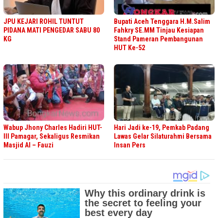
JPU KEJARI ROHIL TUNTUT
Bupati Aceh Tenggara H.M.Salim
PIDANA MATI PENGEDAR SABU 80
Fahkry SE.MM Tinjau Kesiapan
KG
Stand Pameran Pembangunan
HUT Ke-52
Wabup Jhony Charles Hadiri HUT-
Hari Jadi ke-19, Pemkab Padang
III Pamagar, Sekaligus Resmikan
Lawas Gelar Silaturahmi Bersama
Masjid Al – Fauzi
Insan Pers