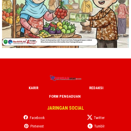
KARIR
REDAKSI
FORM PENGADUAN
JARINGAN SOCIAL
Facebook
Twitter
Pinterest
Tumblr