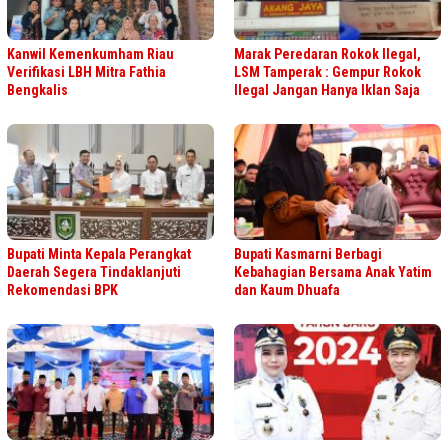
Kanwil Kemenkumham Riau
Marak Peredaran Rokok Ilegal,
Verifikasi LBH Mitra Fathia
LSM Tamperak : Gempur Rokok
Bengkalis
Ilegal Jangan Hanya Iklan Saja
Bupati Minta Kepala Perangkat
Bupati Kasmarni Berbagi
Daerah Segera Tindaklanjuti
Kebahagian Bersama Anak Yatim
Rekomendasi BPK
dan Kaum Dhuafa