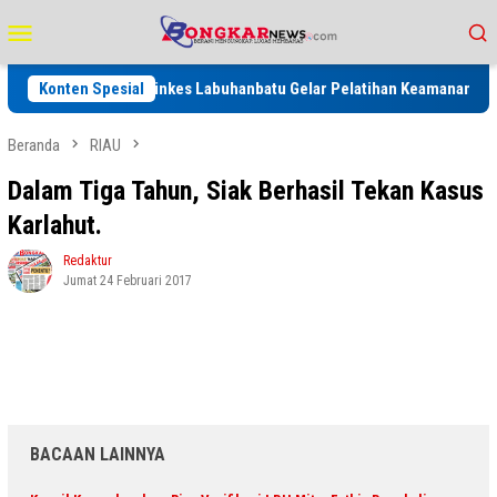
Loncat
Menu
ke
Mobile
konten
Konten Spesial
Dinkes Labuhanbatu Gelar Pelatihan Keamanan Pangan, Perku
Beranda
RIAU
Dalam Tiga Tahun, Siak Berhasil Tekan Kasus
Karlahut.
Redaktur
Jumat 24 Februari 2017
BACAAN LAINNYA