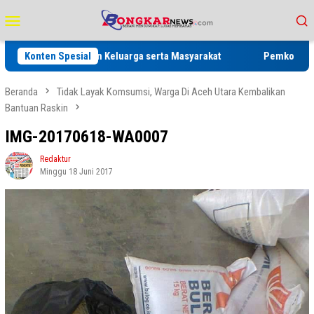
Loncat
Menu
ke
Mobile
konten
rga Binaan dan Keluarga serta Masyarakat
Konten Spesial
Pemko Padangsidimp
Beranda
Tidak Layak Komsumsi, Warga Di Aceh Utara Kembalikan
Bantuan Raskin
IMG-20170618-WA0007
Redaktur
Minggu 18 Juni 2017