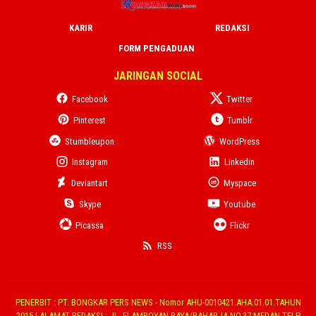
KARIR
REDAKSI
FORM PENGADUAN
JARINGAN SOCIAL
Facebook
Twitter
Pinterest
Tumblr
Stumbleupon
WordPress
Instagram
Linkedin
Deviantart
Myspace
Skype
Youtube
Picassa
Flickr
RSS
PENERBIT : PT. BONGKAR PERS NEWS - Nomor AHU-0010421.AHA.01.01.TAHUN
2015 | ALAMAT REDAKSI : JL. FLAMBOYAN RAYA/RAHARJA NO.37 MEDAN TELP