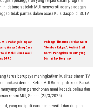
s dugaan pelanggaran yang terjadi dalam program
 ini datang setelah MUI menyoroti adanya adegan
anggap tidak pantas dalam acara Kuis Gaspol di SCTV
C WIB Padangsidimpuan
Padangsidimpuan Bersiap Gelar
kung Warga Galang Dana
“Rembuk Rakyat”, Koalisi Sipil
baiki Mobil Dinas Wakil
Soroti Penegakan Hukum yang
tua DPRD
Dinilai Tak Berpihak
ang terus berupaya meningkatkan kualitas siaran TV
omunikasi dengan Ketua MUI Bidang Infokom, Bapak
ga menyampaikan permohonan maaf kepada beliau dan
i laman resmi MUI, Selasa (25/3/2025).
ebut, yang meliputi candaan sensitif dan dugaan