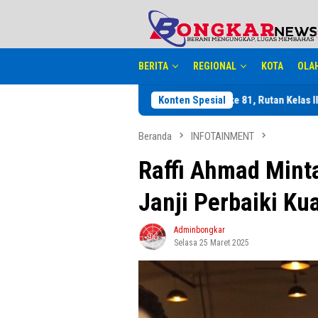
Loncat
tutup
ke
konten
BERITA
REGIONAL
KOTA
OLA
Jelang Perayaan HUT RI ke 81, Rutan Kelas IIB Sidikalang Ad
Konten Spesial
Beranda
INFOTAINMENT
Raffi Ahmad Mint
Janji Perbaiki Ku
Adminbongkar
Selasa 25 Maret 2025