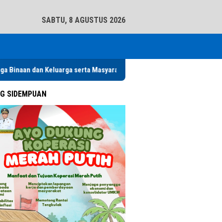
tutup
SABTU, 8 AGUSTUS 2026
luarga serta Masyarakat
Pemko Padangsidimpuan Diduga Abaik
G SIDEMPUAN