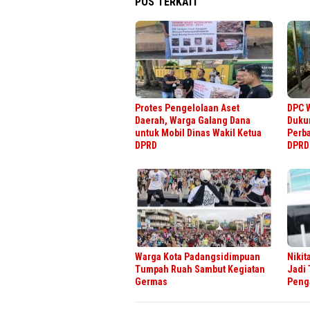
POS TERKAIT
Protes Pengelolaan Aset
DPC 
Daerah, Warga Galang Dana
Duku
untuk Mobil Dinas Wakil Ketua
Perba
DPRD
DPRD
Warga Kota Padangsidimpuan
Nikit
Tumpah Ruah Sambut Kegiatan
Jadi
Germas
Peng