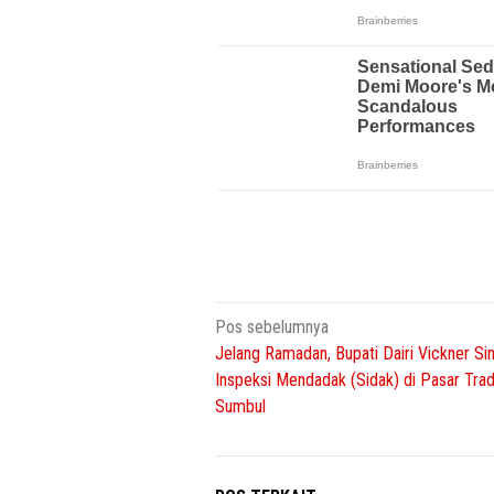
Navigasi
Pos sebelumnya
Jelang Ramadan, Bupati Dairi Vickner Si
pos
Inspeksi Mendadak (Sidak) di Pasar Trad
Sumbul