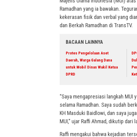
Majelis Ulama Indonesia (MUI) ata
Ramadhan yang ia bawakan. Teguran
kekerasan fisik dan verbal yang di
dan Berkah Ramadhan di TransTV.
BACAAN LAINNYA
Protes Pengelolaan Aset
DP
Daerah, Warga Galang Dana
Du
untuk Mobil Dinas Wakil Ketua
Per
DPRD
Ke
“Saya mengapresiasi langkah MUI y
selama Ramadhan. Saya sudah berk
KH Masduki Baidlowi, dan saya ju
MUI,” ujar Raffi Ahmad, dikutip dar
Raffi mengakui bahwa kejadian ters