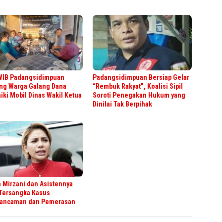
WIB Padangsidimpuan
Padangsidimpuan Bersiap Gelar
ng Warga Galang Dana
“Rembuk Rakyat”, Koalisi Sipil
iki Mobil Dinas Wakil Ketua
Soroti Penegakan Hukum yang
Dinilai Tak Berpihak
a Mirzani dan Asistennya
 Tersangka Kasus
ancaman dan Pemerasan