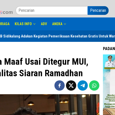
Pencarian
HRAGA
KILAS INFO
ADV
ANEKA
akan Kegiatan Pemeriksaan Kesehatan Gratis Untuk Warga Binaan dan Ke
PADAN
a Maaf Usai Ditegur MUI,
alitas Siaran Ramadhan