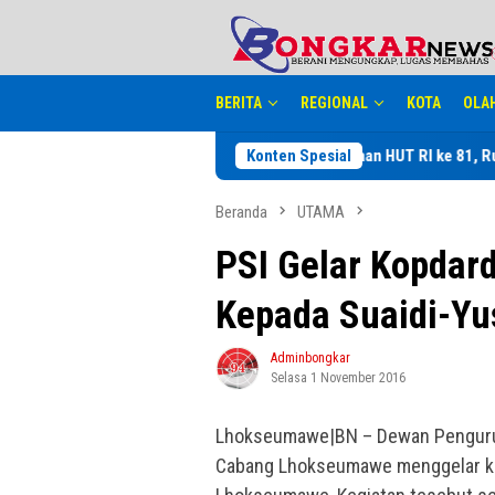
Loncat
tutup
ke
konten
BERITA
REGIONAL
KOTA
OLA
Jelang Perayaan HUT RI ke 81, Rutan Kelas I
Konten Spesial
Beranda
UTAMA
PSI Gelar Kopdar
Kepada Suaidi-Yu
Adminbongkar
Selasa 1 November 2016
Lhokseumawe|BN – Dewan Pengurus 
Cabang Lhokseumawe menggelar kop