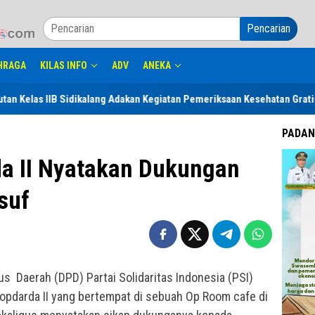
Pencarian
HRAGA
KILAS INFO
ADV
ANEKA
IB Sidikalang Adakan Kegiatan Pemeriksaan Kesehatan Gratis Untuk Warg
PADAN
da II Nyatakan Dukungan
suf
Daerah (DPD) Partai Solidaritas Indonesia (PSI)
darda II yang bertempat di sebuah Op Room cafe di