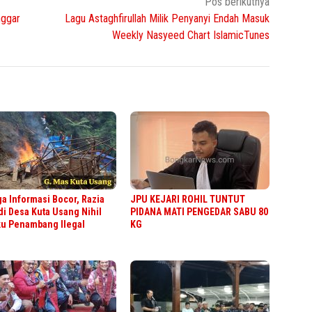
Pos berikutnya
nggar
Lagu Astaghfirullah Milik Penyanyi Endah Masuk
Weekly Nasyeed Chart IslamicTunes
a Informasi Bocor, Razia
JPU KEJARI ROHIL TUNTUT
di Desa Kuta Usang Nihil
PIDANA MATI PENGEDAR SABU 80
ku Penambang Ilegal
KG