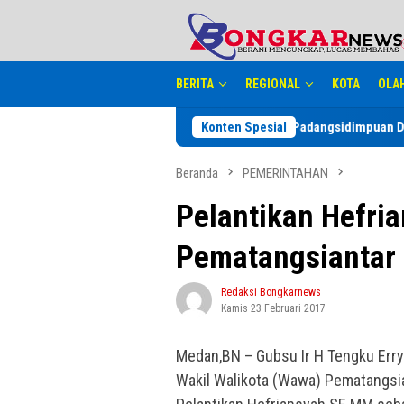
Loncat
tutup
ke
konten
BERITA
REGIONAL
KOTA
OLA
 serta Masyarakat
Pemko Padangsidimpuan Diduga Abaikan Ar
Konten Spesial
Beranda
PEMERINTAHAN
Pelantikan Hefri
Pematangsiantar
Redaksi Bongkarnews
Kamis 23 Februari 2017
Medan,BN – Gubsu Ir H Tengku Erry
Wakil Walikota (Wawa) Pematangsian