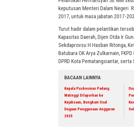
Pelantikan Hefriansyah SE MM seba
keputusan Menteri Dalam Negeri RI
2017, untuk masa jabatan 2017-202
Turut hadir dalam pelantikan terseb
Kapasitas Daerah, Dijen Otda Ir G
Sekdaprovsu H Hasban Ritonga, Ket
Batubara OK Arya Zulkarnain, FKPD
DPRD Kota Pematangsiantar, serta 
BACAAN LAINNYA
Kepala Puskesmas Padang
Du
Matinggi Dilaporkan ke
Pe
Kejaksaan, Bungkam Soal
Ke
Dugaan Penggunaan Anggaran
Se
2025