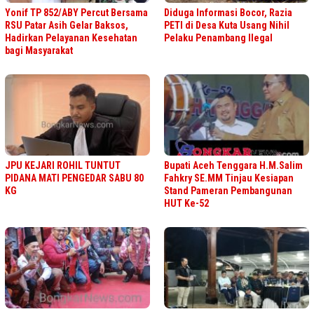
Yonif TP 852/ABY Percut Bersama
Diduga Informasi Bocor, Razia
RSU Patar Asih Gelar Baksos,
PETI di Desa Kuta Usang Nihil
Hadirkan Pelayanan Kesehatan
Pelaku Penambang Ilegal
bagi Masyarakat
JPU KEJARI ROHIL TUNTUT
Bupati Aceh Tenggara H.M.Salim
PIDANA MATI PENGEDAR SABU 80
Fahkry SE.MM Tinjau Kesiapan
KG
Stand Pameran Pembangunan
HUT Ke-52