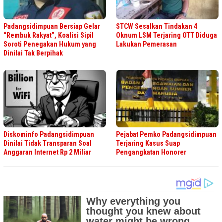
Padangsidimpuan Bersiap Gelar
STCW Sesalkan Tindakan 4
“Rembuk Rakyat”, Koalisi Sipil
Oknum LSM Terjaring OTT Diduga
Soroti Penegakan Hukum yang
Lakukan Pemerasan
Dinilai Tak Berpihak
Diskominfo Padangsidimpuan
Pejabat Pemko Padangsidimpuan
Dinilai Tidak Transparan Soal
Terjaring Kasus Suap
Anggaran Internet Rp 2 Miliar
Pengangkatan Honorer