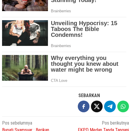
SEBARKAN
Navigasi
Pos sebelumnya
Pos berikutnya
Bupati Syamsuar : Berikan
FKPD Medan Tanda Tangani