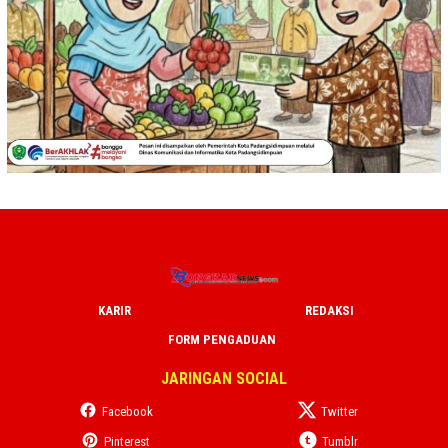
KARIR
REDAKSI
FORM PENGADUAN
JARINGAN SOCIAL
Facebook
Twitter
Pinterest
Tumblr