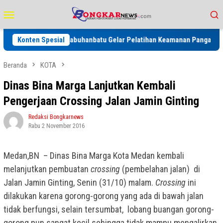
Loncat
Menu
ke
Mobile
konten
Dinkes Labuhanbatu Gelar Pelatihan Keamanan Pangan, Perkuat Sta
Konten Spesial
Beranda
KOTA
Dinas Bina Marga Lanjutkan Kembali
Pengerjaan Crossing Jalan Jamin Ginting
Redaksi Bongkarnews
Rabu 2 November 2016
Medan,BN – Dinas Bina Marga Kota Medan kembali
melanjutkan pembuatan
crossing
(pembelahan jalan) di
Jalan Jamin Ginting, Senin (31/10) malam.
Crossing
ini
dilakukan karena gorong-gorong yang ada di bawah jalan
tidak berfungsi, selain tersumbat, lobang buangan gorong-
gorong pun sangat kecil sehingga tidak mampu mengalirkan