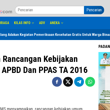
Pencarian
HRAGA
KILAS INFO
ADV
ANEKA
iatan Pemeriksaan Kesehatan Gratis Untuk Warga Binaan dan Keluarga s
PADAN
n Rancangan Kebijakan
 APBD Dan PPAS TA 2016
rial, MS menyampaikan rancangan kebijakan umum