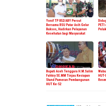
Yonif TP 852/ABY Percut
Didug
Bersama RSU Patar Asih Gelar
PETI 
Baksos, Hadirkan Pelayanan
Pela
Kesehatan bagi Masyarakat
Bupati Aceh Tenggara H.M.Salim
Wabup
Fahkry SE.MM Tinjau Kesiapan
HUT-I
Stand Pameran Pembangunan
Resmi
HUT Ke-52