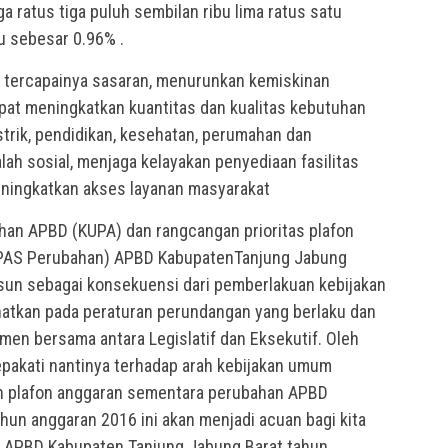
a ratus tiga puluh sembilan ribu lima ratus satu
u sebesar 0.96% .
t tercapainya sasaran, menurunkan kemiskinan
pat meningkatkan kuantitas dan kualitas kebutuhan
listrik, pendidikan, kesehatan, perumahan dan
h sosial, menjaga kelayakan penyediaan fasilitas
meningkatkan akses layanan masyarakat
an APBD (KUPA) dan rangcangan prioritas plafon
PAS Perubahan) APBD KabupatenTanjung Jabung
usun sebagai konsekuensi dari pemberlakuan kebijakan
natkan pada peraturan perundangan yang berlaku dan
men bersama antara Legislatif dan Eksekutif. Oleh
epakati nantinya terhadap arah kebijakan umum
an plafon anggaran sementara perubahan APBD
hun anggaran 2016 ini akan menjadi acuan bagi kita
APBD Kabupaten Tanjung Jabung Barat tahun