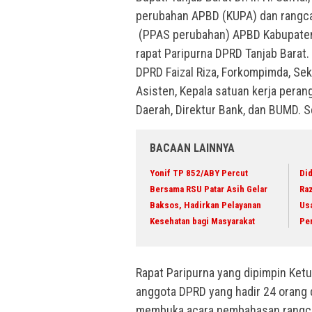
perubahan APBD (KUPA) dan rangca
(PPAS perubahan) APBD Kabupaten
rapat Paripurna DPRD Tanjab Barat. 
DPRD Faizal Riza, Forkompimda, Sek
Asisten, Kepala satuan kerja perang
Daerah, Direktur Bank, dan BUMD. Se
BACAAN LAINNYA
Yonif TP 852/ABY Percut
Did
Bersama RSU Patar Asih Gelar
Raz
Baksos, Hadirkan Pelayanan
Us
Kesehatan bagi Masyarakat
Pe
Rapat Paripurna yang dipimpin Ketu
anggota DPRD yang hadir 24 orang 
membuka acara pembahasan rangc