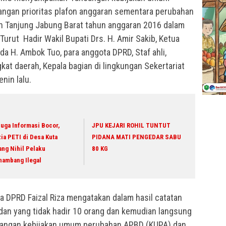
ngan prioritas plafon anggaran sementara perubahan
 Tanjung Jabung Barat tahun anggaran 2016 dalam
Turut Hadir Wakil Bupati Drs. H. Amir Sakib, Ketua
da H. Ambok Tuo, para anggota DPRD, Staf ahli,
kat daerah, Kepala bagian di lingkungan Sekertariat
nin lalu.
uga Informasi Bocor,
JPU KEJARI ROHIL TUNTUT
ia PETI di Desa Kuta
PIDANA MATI PENGEDAR SABU
ang Nihil Pelaku
80 KG
nambang Ilegal
a DPRD Faizal Riza mengatakan dalam hasil catatan
dan yang tidak hadir 10 orang dan kemudian langsung
angan kebijakan umum perubahan APBD (KUPA) dan