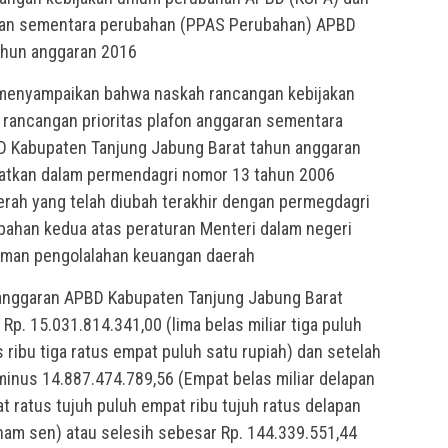
aran sementara perubahan (PPAS Perubahan) APBD
ahun anggaran 2016
 menyampaikan bahwa naskah rancangan kebijakan
ancangan prioritas plafon anggaran sementara
 Kabupaten Tanjung Jabung Barat tahun anggaran
atkan dalam permendagri nomor 13 tahun 2006
rah yang telah diubah terakhir dengan permegdagri
ahan kedua atas peraturan Menteri dalam negeri
oman pengolalahan keuangan daerah
 anggaran APBD Kabupaten Tanjung Jabung Barat
. 15.031.814.341,00 (lima belas miliar tiga puluh
 ribu tiga ratus empat puluh satu rupiah) dan setelah
nus 14.887.474.789,56 (Empat belas miliar delapan
t ratus tujuh puluh empat ribu tujuh ratus delapan
nam sen) atau selesih sebesar Rp. 144.339.551,44