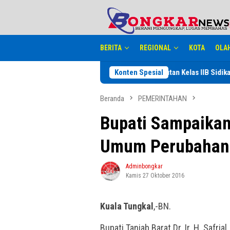
Loncat
tutup
ke
konten
BERITA
REGIONAL
KOTA
OLA
Jelang Perayaan HUT RI ke 81, Rutan Kelas IIB Sidikalang Adakan Keg
Konten Spesial
Beranda
PEMERINTAHAN
Bupati Sampaika
Umum Perubahan
Adminbongkar
Kamis 27 Oktober 2016
Kuala Tungkal
,-BN.
Bupati Tanjab Barat Dr. Ir. H. Saf