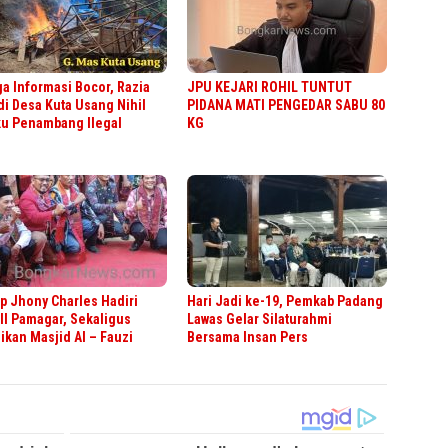
a Informasi Bocor, Razia
JPU KEJARI ROHIL TUNTUT
di Desa Kuta Usang Nihil
PIDANA MATI PENGEDAR SABU 80
ku Penambang Ilegal
KG
 Jhony Charles Hadiri
Hari Jadi ke-19, Pemkab Padang
II Pamagar, Sekaligus
Lawas Gelar Silaturahmi
kan Masjid Al – Fauzi
Bersama Insan Pers