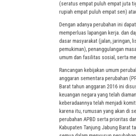
(seratus empat puluh empat juta tig
rupiah empat puluh empat sen) ata
Dengan adanya perubahan ini dapa
memperluas lapangan kerja. dan da
dasar masyarakat (jalan, jaringan, 
pemukiman), penanggulangan masala
umum dan fasilitas sosial, serta 
Rancangan kebijakan umum perubah
anggaran sementara perubahan (P
Barat tahun anggaran 2016 ini dis
keuangan negara yang telah diama
keberadaannya telah menjadi komit
karena itu, rumusan yang akan di s
perubahan APBD serta prioritas d
Kabupaten Tanjung Jabung Barat ta
semua dalam menyusun perubahan 