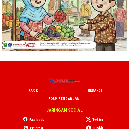
KARIR
REDAKSI
FORM PENGADUAN
JARINGAN SOCIAL
Facebook
Twitter
Pinterest
Tumblr