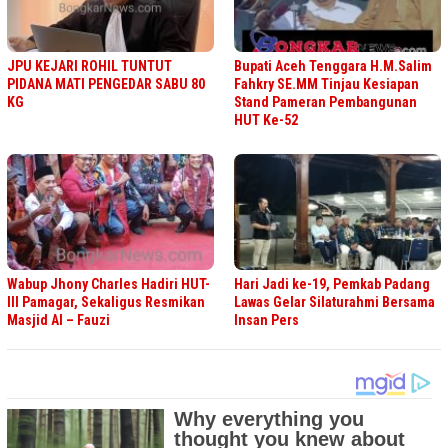
JPU KEJARI ROHIL TUNTUT
Bupati Aceh Tenggara H.M.Salim
PIDANA MATI PENGEDAR SABU 80
Fahkry SE.MM Tinjau Kesiapan
KG
Stand Pameran Pembangunan
HUT Ke-52
Wabup Jhony Charles Hadiri HUT-
Hari Jadi ke-19, Pemkab Padang
III Pamagar, Sekaligus Resmikan
Lawas Gelar Silaturahmi Bersama
Masjid Al – Fauzi
Insan Pers