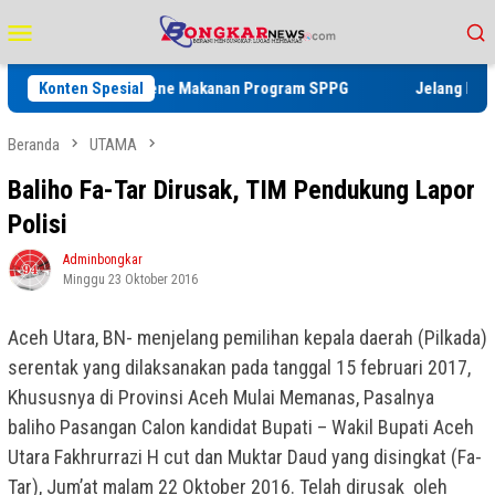
Loncat
Menu
ke
Mobile
konten
tandar Higiene Makanan Program SPPG
Konten Spesial
Jelang Perayaan HUT RI
Beranda
UTAMA
Baliho Fa-Tar Dirusak, TIM Pendukung Lapor
Polisi
Adminbongkar
Minggu 23 Oktober 2016
Aceh Utara, BN- menjelang pemilihan kepala daerah (Pilkada)
serentak yang dilaksanakan pada tanggal 15 februari 2017,
Khususnya di Provinsi Aceh Mulai Memanas, Pasalnya
baliho Pasangan Calon kandidat Bupati – Wakil Bupati Aceh
Utara Fakhrurrazi H cut dan Muktar Daud yang disingkat (Fa-
Tar), Jum’at malam 22 Oktober 2016. Telah dirusak oleh