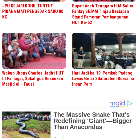
JPU KEJARI ROHIL TUNTUT
Bupati Aceh Tenggara H.M.Salim
PIDANA MATI PENGEDAR SABU 80
Fahkry SE.MM Tinjau Kesiapan
KG
Stand Pameran Pembangunan
HUT Ke-52
Wabup Jhony Charles Hadiri HUT-
Hari Jadi ke-19, Pemkab Padang
III Pamagar, Sekaligus Resmikan
Lawas Gelar Silaturahmi Bersama
Masjid Al – Fauzi
Insan Pers