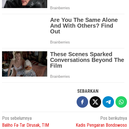
SEBARKAN
Navigasi
Pos sebelumnya
Pos berikutnya
Baliho Fa-Tar Dirusak, TIM
Kadis Pengairan Bondowoso
pos