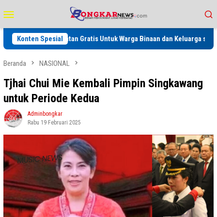
Loncat
Menu
ke
Mobile
konten
an Kesehatan Gratis Untuk Warga Binaan dan Keluarga serta Masyarakat
Konten Spesial
Beranda
NASIONAL
Tjhai Chui Mie Kembali Pimpin Singkawang
untuk Periode Kedua
Adminbongkar
Rabu 19 Februari 2025