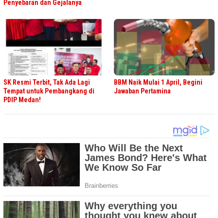
Penyebaran dan Gejalanya
SK Resmi Terbit, Tak Ada Lagi
BBM Naik Mulai 1 April, Begini
Tempat untuk Pembangkang di
Jawaban Pertamina
PDIP Medan!