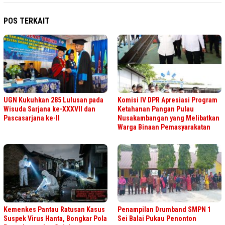
POS TERKAIT
UGN Kukuhkan 285 Lulusan pada
Komisi IV DPR Apresiasi Program
Wisuda Sarjana ke-XXXVII dan
Ketahanan Pangan Pulau
Pascasarjana ke-II
Nusakambangan yang Melibatkan
Warga Binaan Pemasyarakatan
Kemenkes Pantau Ratusan Kasus
Penampilan Drumband SMPN 1
Suspek Virus Hanta, Bongkar Pola
Sei Balai Pukau Penonton