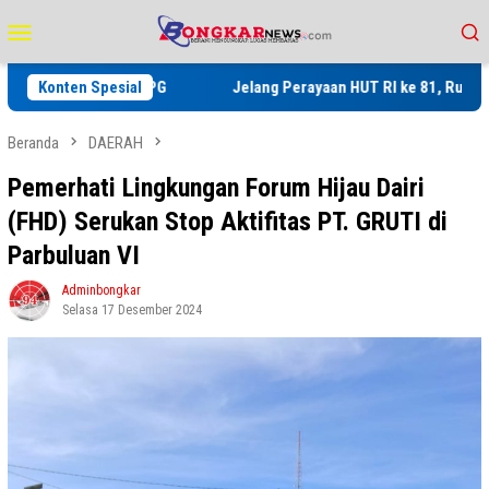
Loncat
Menu
ke
Mobile
konten
gram SPPG
Konten Spesial
Jelang Perayaan HUT RI ke 81, Rutan Kelas IIB Sid
Beranda
DAERAH
Pemerhati Lingkungan Forum Hijau Dairi
(FHD) Serukan Stop Aktifitas PT. GRUTI di
Parbuluan VI
Adminbongkar
Selasa 17 Desember 2024