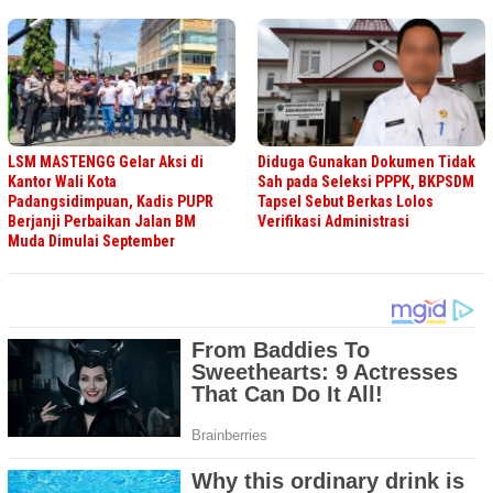
LSM MASTENGG Gelar Aksi di
Diduga Gunakan Dokumen Tidak
Kantor Wali Kota
Sah pada Seleksi PPPK, BKPSDM
Padangsidimpuan, Kadis PUPR
Tapsel Sebut Berkas Lolos
Berjanji Perbaikan Jalan BM
Verifikasi Administrasi
Muda Dimulai September