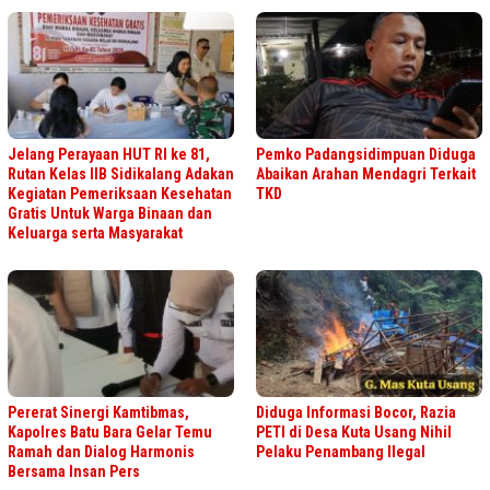
Jelang Perayaan HUT RI ke 81,
Pemko Padangsidimpuan Diduga
Rutan Kelas IIB Sidikalang Adakan
Abaikan Arahan Mendagri Terkait
Kegiatan Pemeriksaan Kesehatan
TKD
Gratis Untuk Warga Binaan dan
Keluarga serta Masyarakat
Pererat Sinergi Kamtibmas,
Diduga Informasi Bocor, Razia
Kapolres Batu Bara Gelar Temu
PETI di Desa Kuta Usang Nihil
Ramah dan Dialog Harmonis
Pelaku Penambang Ilegal
Bersama Insan Pers