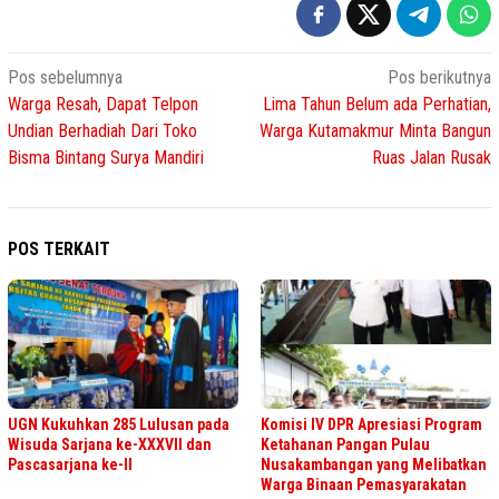
Navigasi
Pos sebelumnya
Pos berikutnya
Warga Resah, Dapat Telpon
Lima Tahun Belum ada Perhatian,
pos
Undian Berhadiah Dari Toko
Warga Kutamakmur Minta Bangun
Bisma Bintang Surya Mandiri
Ruas Jalan Rusak
POS TERKAIT
UGN Kukuhkan 285 Lulusan pada
Komisi IV DPR Apresiasi Program
Wisuda Sarjana ke-XXXVII dan
Ketahanan Pangan Pulau
Pascasarjana ke-II
Nusakambangan yang Melibatkan
Warga Binaan Pemasyarakatan