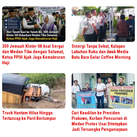
359 Jemaah Kloter 08 Asal Sergai
Sinergi Tanpa Sekat, Kalapas
dan Medan Tiba dengan Selamat,
Labuhan Ruku dan Awak Media
Ketua PPIH Ajak Jaga Kemabruran
Batu Bara Gelar Coffee Morning
Haji
Truck Hantam Hilux Hingga
Cari Keadilan ke Presiden
Tertancap ke Parit Berlumpur
Prabowo, Korban Pencurian di
Medan Protes Usai Ditetapkan
Jadi Tersangka Penganiayaan