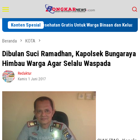
Loncat
Menu
ke
Mobile
konten
eriksaan Kesehatan Gratis Untuk Warga Binaan dan Keluarga serta Masya
Konten Spesial
Beranda
KOTA
Dibulan Suci Ramadhan, Kapolsek Bungaraya
Himbau Warga Agar Selalu Waspada
Redaktur
Kamis 1 Juni 2017