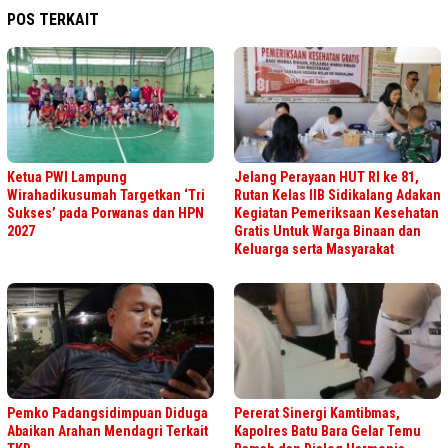
POS TERKAIT
Ketua PWI Lampung
Jelang Perayaan HUT RI ke 81,
Wirahadikusumah Targetkan ‘Tri
Rutan Kelas IIB Sidikalang Adakan
Sukses’ pada Porwanas dan HPN
Kegiatan Pemeriksaan Kesehatan
2027
Gratis Untuk Warga Binaan dan
Keluarga serta Masyarakat
Pemko Padangsidimpuan Diduga
Pererat Sinergi Kamtibmas,
Abaikan Arahan Mendagri Terkait
Kapolres Batu Bara Gelar Temu