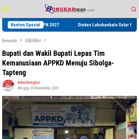
Loncat
Menu
ke
Mobile
konten
nas dan HPN 2027
Konten Spesial
Dinkes Labuhanbatu Gelar Pelatihan Keama
Beranda
DAERAH
Bupati dan Wakil Bupati Lepas Tim
Kemanusiaan APPKD Menuju Sibolga-
Tapteng
Adminbongkar
Minggu 30 November 2025