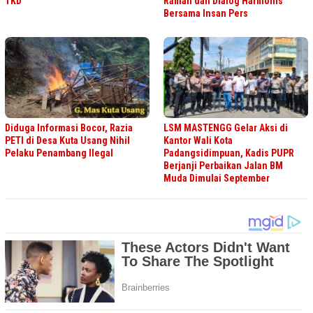
TKD
Ramah dan Dialog Harmonis
Bersama Insan Pers
Diduga Informasi Bocor, Razia
LSM MASTENGG Gelar Aksi di
PETI di Desa Kuta Usang Nihil
Kantor Wali Kota
Pelaku Penambang Ilegal
Padangsidimpuan, Kadis PUPR
Berjanji Perbaikan Jalan BM
Muda Dimulai September