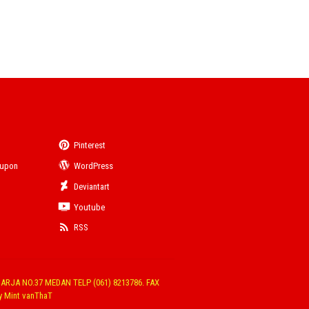
Pinterest
eupon
WordPress
Deviantart
Youtube
RSS
ARJA NO.37 MEDAN TELP (061) 8213786. FAX
y Mint vanThaT