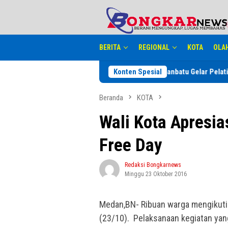
Loncat
tutup
ke
konten
BERITA
REGIONAL
KOTA
OLA
dan HPN 2027
Dinkes Labuhanbatu Gelar Pelatihan Keamanan 
Konten Spesial
Beranda
KOTA
Wali Kota Apresias
Free Day
Redaksi Bongkarnews
Minggu 23 Oktober 2016
Medan,BN- Ribuan warga mengikut
(23/10). Pelaksanaan kegiatan ya