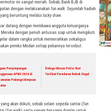
ermotor ini sangat meriah. Sebab, Bank BJB di
giatan dengan melaksanakan
fun walk
. Sejumlah hadiah
 yang beruntung melalui
lucky draw
.
esar datang dengan membawa anggota keluarganya
B. Mereka dengan penuh antusias siap untuk mengikuti
igelar dalam rangka untuk memeriahkan sekaligus
akan pemko Medan setiap pekannya tersebut.
gaan Penyimpangan
Diduga Oknum Polisi Ikut
nggunaan APBD 2024 di
Terlibat Peredaran Rokok Ilegal
camatan Padangsidimpuan
latan
yang akan diikuti, sebab selain sepeda santai (
fun
ai (
fun walk
) serta senam bersama digelar untuk