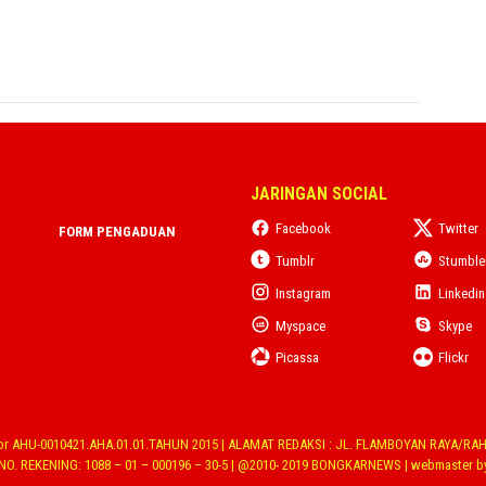
JARINGAN SOCIAL
Facebook
Twitter
FORM PENGADUAN
Tumblr
Stumbl
Instagram
Linkedin
Myspace
Skype
Picassa
Flickr
r AHU-0010421.AHA.01.01.TAHUN 2015 | ALAMAT REDAKSI : JL. FLAMBOYAN RAYA/RAH
 NO. REKENING: 1088 – 01 – 000196 – 30-5 | @2010- 2019 BONGKARNEWS | webmaster b