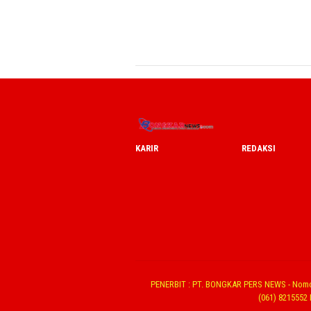
KARIR
REDAKSI
PENERBIT : PT. BONGKAR PERS NEWS - Nomo
(061) 8215552