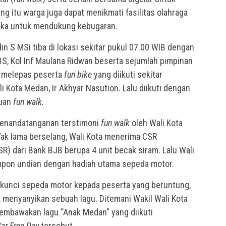
ing itu warga juga dapat menikmati fasilitas olahraga
eka untuk mendukung kebugaran.
in S MSi tiba di lokasi sekitar pukul 07.00 WIB dengan
, Kol Inf Maulana Ridwan beserta sejumlah pimpinan
n melepas peserta
fun bike
yang diikuti sekitar
i Kota Medan, Ir Akhyar Nasution. Lalu diikuti dengan
buan
fun walk.
 penandatanganan terstimoni
fun walk
oleh Wali Kota
. Tak lama berselang, Wali Kota menerima CSR
R) dari Bank BJB berupa 4 unit becak siram. Lalu Wali
kupon undian dengan hadiah utama sepeda motor.
 kunci sepeda motor kepada peserta yang beruntung,
k menyanyikan sebuah lagu. Ditemani Wakil Wali Kota
membawakan lagu “Anak Medan” yang diikuti
ar Free Day
tersebut.