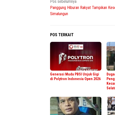
Navigasi
Pos sebelumnya
Panggung Hiburan Rakyat Tampikan Kes
pos
Simalungun
POS TERKAIT
Generasi Muda PBSI Unjuk Gigi
Duga
di Polytron Indonesia Open 2026
Peng
Keca
Selat