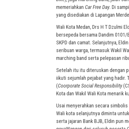
memeriahkan
Car Free Day
. Di samp
yang disediakan di Lapangan Merd
Wali Kota Medan, Drs H T Dzulmi Eld
bersepeda bersama Dandim 0101/BS
SKPD dan camat. Selanjutnya, Eldi
seribuan warga, termasuk Wakil Wal
marching band serta pelepasan ri
Setelah itu itu diteruskan dengan
iikuti sejumlah pejabat yang hadir
(
Coorporate Social Responsibility
(CS
Kota dan Wakil Wali Kota menarik 
Usai menyerahkan secara simbolis
Wali kota selanjutnya diminta untu
serta jajaran Bank BJB, Eldin pun 
goyaWangan dari seluruh peserta
C