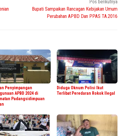
Pos berikutnya
enian
Bupati Sampaikan Rancagan Kebijakan Umum
Perubahan APBD Dan PPAS TA.2016
an Penyimpangan
Diduga Oknum Polisi Ikut
gunaan APBD 2024 di
Terlibat Peredaran Rokok Ilegal
matan Padangsidimpuan
an