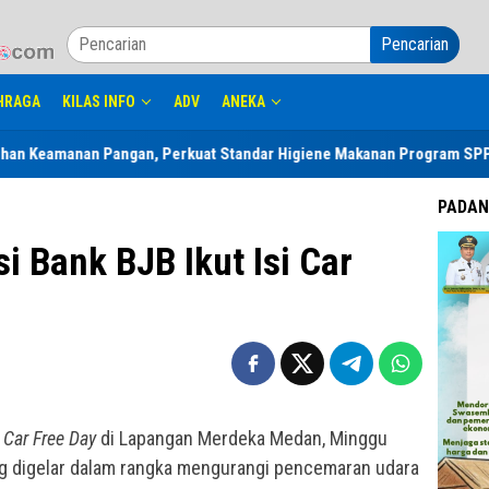
Pencarian
HRAGA
KILAS INFO
ADV
ANEKA
Pangan, Perkuat Standar Higiene Makanan Program SPPG
Jelan
PADAN
i Bank BJB Ikut Isi Car
i
Car Free Day
di Lapangan Merdeka Medan, Minggu
ng digelar dalam rangka mengurangi pencemaran udara