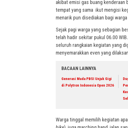
akibat emisi gas buang kenderaan b
tempat yang sama ikut mengisi ke
menarik pun disediakan bagi warga
Sejak pagi warga yang sebagian b
telah hadir sekitar pukul 06.00 WI
seluruh rangkaian kegiatan yang d
menyemarakkan even yang dilaksan
BACAAN LAINNYA
Generasi Muda PBSI Unjuk Gigi
Du
di Polytron Indonesia Open 2026
Pe
Ke
Se
Warga tinggal memilih kegiatan apa 
bike
), juga marching band, jalan sant