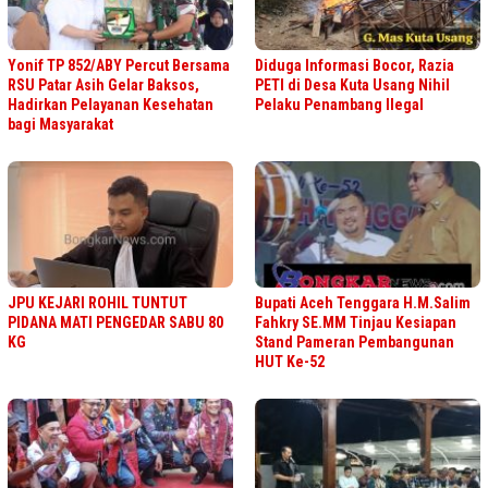
Yonif TP 852/ABY Percut Bersama
Diduga Informasi Bocor, Razia
RSU Patar Asih Gelar Baksos,
PETI di Desa Kuta Usang Nihil
Hadirkan Pelayanan Kesehatan
Pelaku Penambang Ilegal
bagi Masyarakat
JPU KEJARI ROHIL TUNTUT
Bupati Aceh Tenggara H.M.Salim
PIDANA MATI PENGEDAR SABU 80
Fahkry SE.MM Tinjau Kesiapan
KG
Stand Pameran Pembangunan
HUT Ke-52