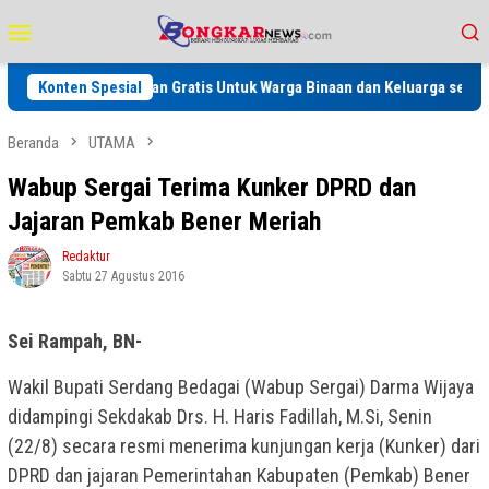
Loncat
Menu
ke
Mobile
konten
aan Kesehatan Gratis Untuk Warga Binaan dan Keluarga serta Masyaraka
Konten Spesial
Beranda
UTAMA
Wabup Sergai Terima Kunker DPRD dan
Jajaran Pemkab Bener Meriah
Redaktur
Sabtu 27 Agustus 2016
Sei Rampah, BN-
Wakil Bupati Serdang Bedagai (Wabup Sergai) Darma Wijaya
didampingi Sekdakab Drs. H. Haris Fadillah, M.Si, Senin
(22/8) secara resmi menerima kunjungan kerja (Kunker) dari
DPRD dan jajaran Pemerintahan Kabupaten (Pemkab) Bener