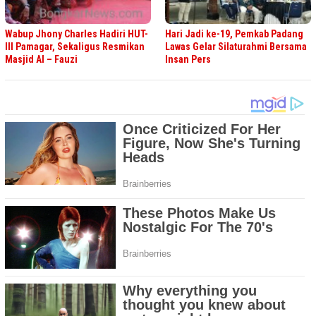
Wabup Jhony Charles Hadiri HUT-
Hari Jadi ke-19, Pemkab Padang
III Pamagar, Sekaligus Resmikan
Lawas Gelar Silaturahmi Bersama
Masjid Al – Fauzi
Insan Pers