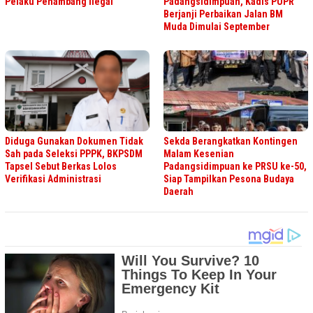
Pelaku Penambang Ilegal
Padangsidimpuan, Kadis PUPR
Berjanji Perbaikan Jalan BM
Muda Dimulai September
Diduga Gunakan Dokumen Tidak
Sekda Berangkatkan Kontingen
Sah pada Seleksi PPPK, BKPSDM
Malam Kesenian
Tapsel Sebut Berkas Lolos
Padangsidimpuan ke PRSU ke-50,
Verifikasi Administrasi
Siap Tampilkan Pesona Budaya
Daerah