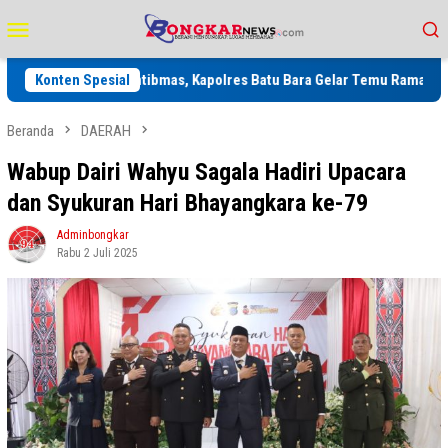
Loncat
Menu
ke
Mobile
konten
Sinergi Kamtibmas, Kapolres Batu Bara Gelar Temu Ramah dan Dialog 
Konten Spesial
Beranda
DAERAH
Wabup Dairi Wahyu Sagala Hadiri Upacara
dan Syukuran Hari Bhayangkara ke-79
Adminbongkar
Rabu 2 Juli 2025