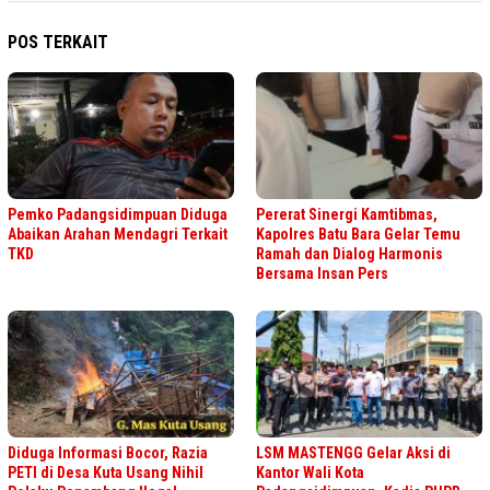
POS TERKAIT
Pemko Padangsidimpuan Diduga
Pererat Sinergi Kamtibmas,
Abaikan Arahan Mendagri Terkait
Kapolres Batu Bara Gelar Temu
TKD
Ramah dan Dialog Harmonis
Bersama Insan Pers
Diduga Informasi Bocor, Razia
LSM MASTENGG Gelar Aksi di
PETI di Desa Kuta Usang Nihil
Kantor Wali Kota