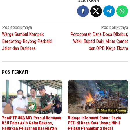
SEBARKAN
Navigasi
Pos sebelumnya
Pos berikutnya
Warga Sumbul Kompak
Percepatan Dana Desa Dikebut,
pos
Bergotong-Royong Perbaiki
Wakil Bupati Dairi Minta Camat
Jalan dan Drainase
dan OPD Kerja Ekstra
POS TERKAIT
Yonif TP 852/ABY Percut Bersama
Diduga Informasi Bocor, Razia
RSU Patar Asih Gelar Baksos,
PETI di Desa Kuta Usang Nihil
Hadirkan Pelayanan Kesehatan
Pelaku Penambang Ilegal