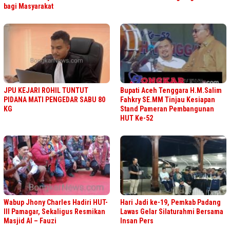
bagi Masyarakat
JPU KEJARI ROHIL TUNTUT
Bupati Aceh Tenggara H.M.Salim
PIDANA MATI PENGEDAR SABU 80
Fahkry SE.MM Tinjau Kesiapan
KG
Stand Pameran Pembangunan
HUT Ke-52
Wabup Jhony Charles Hadiri HUT-
Hari Jadi ke-19, Pemkab Padang
III Pamagar, Sekaligus Resmikan
Lawas Gelar Silaturahmi Bersama
Masjid Al – Fauzi
Insan Pers