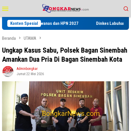
Loncat
Menu
ke
Mobile
konten
s’ pada Porwanas dan HPN 2027
Konten Spesial
Dinkes Labuhanbatu Gelar Pe
Beranda
UTAMA
Ungkap Kasus Sabu, Polsek Bagan Sinembah
Amankan Dua Pria Di Bagan Sinembah Kota
Adminbongkar
Jumat 22 Mei 2026