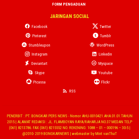
FORM PENGADUAN
JARINGAN SOCIAL
Facebook
Twitter
Pinterest
Tumblr
Stumbleupon
WordPress
Instagram
Linkedin
Deviantart
Myspace
Skype
Youtube
Picassa
Flickr
RSS
PENERBIT : PT. BONGKAR PERS NEWS - Nomor AHU-0010421.AHA.01.01.TAHUN
2015 | ALAMAT REDAKSI : JL. FLAMBOYAN RAYA/RAHARJA NO.37 MEDAN TELP
(061) 8213786. FAX (061) 8215552 NO. REKENING: 1088 – 01 – 000196 – 30-5 |
@2010- 2019 BONGKARNEWS | webmaster by Mint vanThaT