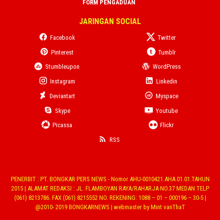
FORM PENGADUAN
JARINGAN SOCIAL
Facebook
Twitter
Pinterest
Tumblr
Stumbleupon
WordPress
Instagram
Linkedin
Deviantart
Myspace
Skype
Youtube
Picassa
Flickr
RSS
PENERBIT : PT. BONGKAR PERS NEWS - Nomor AHU-0010421.AHA.01.01.TAHUN
2015 | ALAMAT REDAKSI : JL. FLAMBOYAN RAYA/RAHARJA NO.37 MEDAN TELP
(061) 8213786. FAX (061) 8215552 NO. REKENING: 1088 – 01 – 000196 – 30-5 |
@2010- 2019 BONGKARNEWS | webmaster by Mint vanThaT