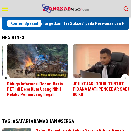
Loncat
Menu
ke
Mobile
konten
Wirahadikusumah Targetkan ‘Tri Sukses’ pada Porwanas dan HPN 2027
Konten Spesial
HEADLINES
«
»
Diduga Informasi Bocor, Razia
JPU KEJARI ROHIL TUNTUT
PETI di Desa Kuta Usang Nihil
PIDANA MATI PENGEDAR SABU
Pelaku Penambang Ilegal
80 KG
TAG:
#SAFARI #RAMADHAN #SERGAI
Safari Ramadhan di Kebun Sarang Giting, Bupati