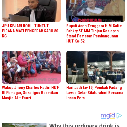
JPU KEJARI ROHIL TUNTUT
Bupati Aceh Tenggara H.M.Salim
PIDANA MATI PENGEDAR SABU 80
Fahkry SE.MM Tinjau Kesiapan
KG
Stand Pameran Pembangunan
HUT Ke-52
Wabup Jhony Charles Hadiri HUT-
Hari Jadi ke-19, Pemkab Padang
III Pamagar, Sekaligus Resmikan
Lawas Gelar Silaturahmi Bersama
Masjid Al – Fauzi
Insan Pers