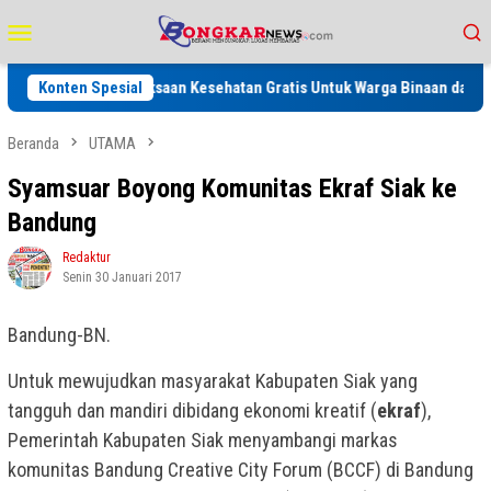
Loncat
Menu
ke
Mobile
konten
tan Pemeriksaan Kesehatan Gratis Untuk Warga Binaan dan Keluarga ser
Konten Spesial
Beranda
UTAMA
Syamsuar Boyong Komunitas Ekraf Siak ke
Bandung
Redaktur
Senin 30 Januari 2017
Bandung-BN.
Untuk mewujudkan masyarakat Kabupaten Siak yang
tangguh dan mandiri dibidang ekonomi kreatif (
ekraf
),
Pemerintah Kabupaten Siak menyambangi markas
komunitas Bandung Creative City Forum (BCCF) di Bandung