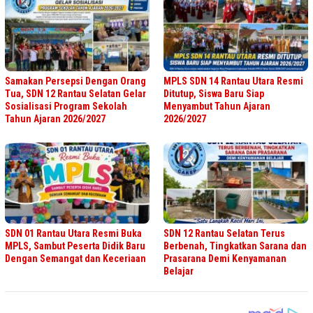
Samakan Persepsi Dengan Orang
MPLS SDN 14 Rantau Utara Resmi
Tua, SDN 12 Rantau Selatan Gelar
Ditutup, Siswa Baru Siap
Sosialisasi Program Sekolah
Menyambut Tahun Ajaran
Tahun Ajaran 2026/2027
2026/2027
SDN 01 Rantau Utara Resmi Buka
SDN 12 Rantau Selatan Terus
MPLS, Sambut Peserta Didik Baru
Berbenah, Tingkatkan Sarana dan
Dengan Semangat dan Keceriaan
Prasarana Demi Kenyamanan
Belajar