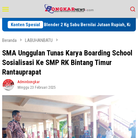
Loncat
Menu
ke
Mobile
konten
Batu Bara Blender 2 Kg Sabu Bernilai Jutaan Rupiah, Kapolres Ajak 
Konten Spesial
Beranda
LABUHANBATU
SMA Unggulan Tunas Karya Boarding School
Sosialisasi Ke SMP RK Bintang Timur
Rantauprapat
Adminbongkar
Minggu 23 Februari 2025