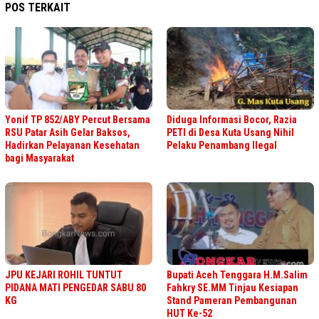
POS TERKAIT
Yonif TP 852/ABY Percut Bersama
Diduga Informasi Bocor, Razia
RSU Patar Asih Gelar Baksos,
PETI di Desa Kuta Usang Nihil
Hadirkan Pelayanan Kesehatan
Pelaku Penambang Ilegal
bagi Masyarakat
JPU KEJARI ROHIL TUNTUT
Bupati Aceh Tenggara H.M.Salim
PIDANA MATI PENGEDAR SABU 80
Fahkry SE.MM Tinjau Kesiapan
KG
Stand Pameran Pembangunan
HUT Ke-52