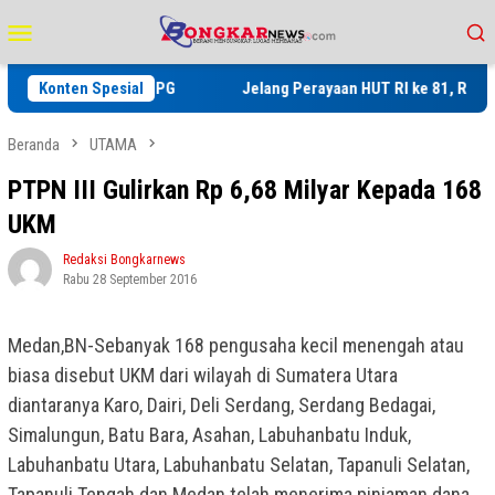
Loncat
Menu
ke
Mobile
konten
 Program SPPG
Konten Spesial
Jelang Perayaan HUT RI ke 81, Rutan Kelas IIB
Beranda
UTAMA
PTPN III Gulirkan Rp 6,68 Milyar Kepada 168
UKM
Redaksi Bongkarnews
Rabu 28 September 2016
Medan,BN-Sebanyak 168 pengusaha kecil menengah atau
biasa disebut UKM dari wilayah di Sumatera Utara
diantaranya Karo, Dairi, Deli Serdang, Serdang Bedagai,
Simalungun, Batu Bara, Asahan, Labuhanbatu Induk,
Labuhanbatu Utara, Labuhanbatu Selatan, Tapanuli Selatan,
Tapanuli Tengah dan Medan telah menerima pinjaman dana