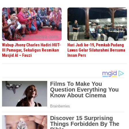
Wabup Jhony Charles Hadiri HUT-
Hari Jadi ke-19, Pemkab Padang
III Pamagar, Sekaligus Resmikan
Lawas Gelar Silaturahmi Bersama
Masjid Al – Fauzi
Insan Pers