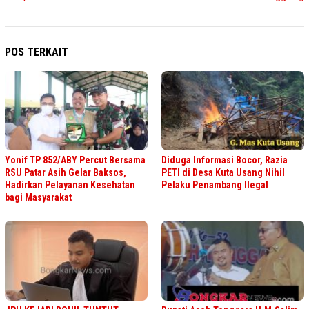
POS TERKAIT
Yonif TP 852/ABY Percut Bersama
Diduga Informasi Bocor, Razia
RSU Patar Asih Gelar Baksos,
PETI di Desa Kuta Usang Nihil
Hadirkan Pelayanan Kesehatan
Pelaku Penambang Ilegal
bagi Masyarakat