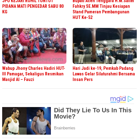
JPU KEJARI ROHIL TUNTUT
Bupati Aceh Tenggara H.M.Salim
PIDANA MATI PENGEDAR SABU 80
Fahkry SE.MM Tinjau Kesiapan
KG
Stand Pameran Pembangunan
HUT Ke-52
Wabup Jhony Charles Hadiri HUT-
Hari Jadi ke-19, Pemkab Padang
III Pamagar, Sekaligus Resmikan
Lawas Gelar Silaturahmi Bersama
Masjid Al – Fauzi
Insan Pers