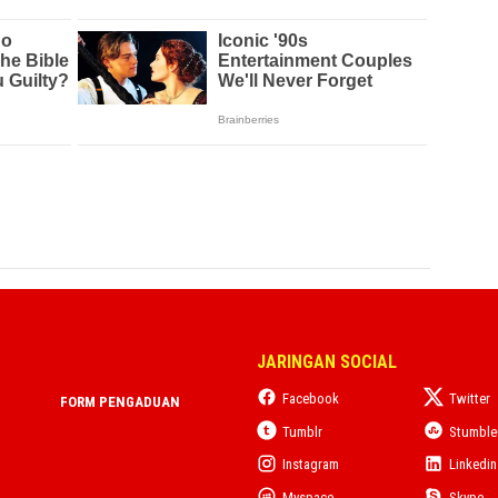
JARINGAN SOCIAL
Facebook
Twitter
FORM PENGADUAN
Tumblr
Stumbl
Instagram
Linkedin
Myspace
Skype