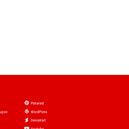
Pinterest
eupon
WordPress
Deviantart
Youtube