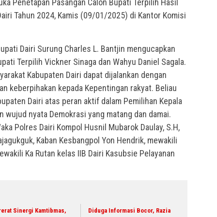
uka Penetapan Pasangan Calon Bupati Terpilih Hasil
Dairi Tahun 2024, Kamis (09/01/2025) di Kantor Komisi
upati Dairi Surung Charles L. Bantjin mengucapkan
pati Terpilih Vickner Sinaga dan Wahyu Daniel Sagala.
yarakat Kabupaten Dairi dapat dijalankan dengan
dan keberpihakan kepada Kepentingan rakyat. Beliau
paten Dairi atas peran aktif dalam Pemilihan Kepala
n wujud nyata Demokrasi yang matang dan damai.
Waka Polres Dairi Kompol Husnil Mubarok Daulay, S.H,
Rajagukguk, Kaban Kesbangpol Yon Hendrik, mewakili
wakili Ka Rutan kelas IIB Dairi Kasubsie Pelayanan
erat Sinergi Kamtibmas,
Diduga Informasi Bocor, Razia