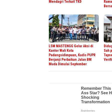
Mendagri Terkait TKD
Rama
Bers
LSM MASTENGG Gelar Aksi di
Didu
Kantor Wali Kota
Sah 
Padangsidimpuan, Kadis PUPR
Tapse
Berjanji Perbaikan Jalan BM
Verif
Muda Dimulai September