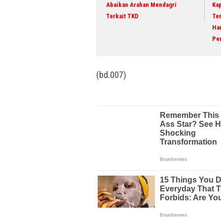
Abaikan Arahan Mendagri
Kap
Terkait TKD
Te
Ha
Pe
(bd.007)