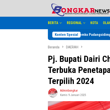
Loncat
tutup
ke
konten
BERITA
REGIONAL
KOTA
OLA
Konten Spesial
Pemko Padangsidimpuan Diduga Ab
Beranda
DAERAH
Pj. Bupati Dairi C
Terbuka Penetapa
Terpilih 2024
Adminbongkar
Kamis 9 Januari 2025