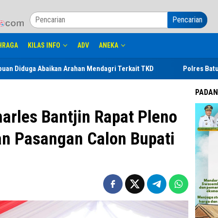
Pencarian
HRAGA
KILAS INFO
ADV
ANEKA
aikan Arahan Mendagri Terkait TKD
Polres Batu Bara Blende
PADAN
harles Bantjin Rapat Pleno
n Pasangan Calon Bupati