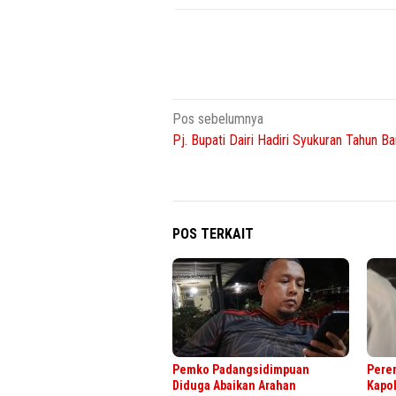
Navigasi
Pos sebelumnya
Pj. Bupati Dairi Hadiri Syukuran Tahun B
pos
POS TERKAIT
Pemko Padangsidimpuan
Perer
Diduga Abaikan Arahan
Kapol