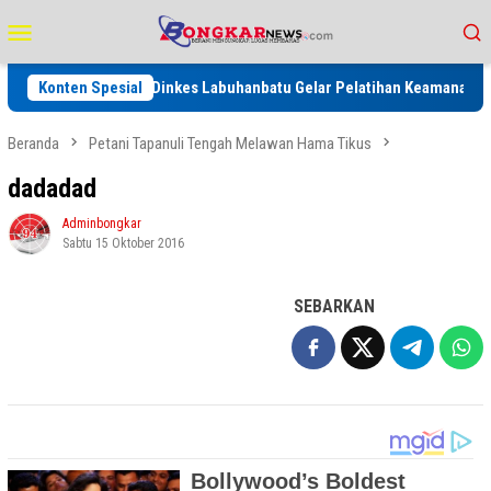
Loncat
Menu
ke
Mobile
konten
PN 2027
Konten Spesial
Dinkes Labuhanbatu Gelar Pelatihan Keamanan Panga
Beranda
Petani Tapanuli Tengah Melawan Hama Tikus
dadadad
Adminbongkar
Sabtu 15 Oktober 2016
SEBARKAN