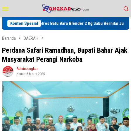
Loncat
Menu
ke
Mobile
konten
Konten Spesial
Polres Batu Bara Blender 2 Kg Sabu Bernilai Jutaan Rupiah, 
Beranda
DAERAH
Perdana Safari Ramadhan, Bupati Bahar Ajak
Masyarakat Perangi Narkoba
Adminbongkar
Kamis 6 Maret 2025