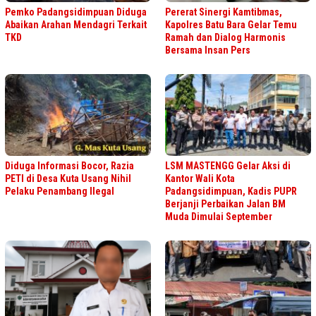
Pemko Padangsidimpuan Diduga
Pererat Sinergi Kamtibmas,
Abaikan Arahan Mendagri Terkait
Kapolres Batu Bara Gelar Temu
TKD
Ramah dan Dialog Harmonis
Bersama Insan Pers
Diduga Informasi Bocor, Razia
LSM MASTENGG Gelar Aksi di
PETI di Desa Kuta Usang Nihil
Kantor Wali Kota
Pelaku Penambang Ilegal
Padangsidimpuan, Kadis PUPR
Berjanji Perbaikan Jalan BM
Muda Dimulai September