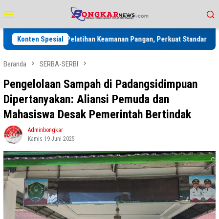
Loncat
Menu
ke
Mobile
konten
tu Gelar Pelatihan Keamanan Pangan, Perkuat Standar Higiene Makan
Konten Spesial
Beranda
SERBA-SERBI
Pengelolaan Sampah di Padangsidimpuan
Dipertanyakan: Aliansi Pemuda dan
Mahasiswa Desak Pemerintah Bertindak
Adminbongkar
Kamis 19 Juni 2025