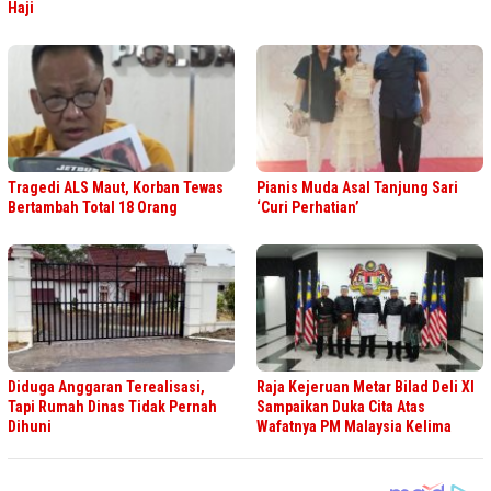
Haji
Tragedi ALS Maut, Korban Tewas
Pianis Muda Asal Tanjung Sari
Bertambah Total 18 Orang
‘Curi Perhatian’
Diduga Anggaran Terealisasi,
Raja Kejeruan Metar Bilad Deli XI
Tapi Rumah Dinas Tidak Pernah
Sampaikan Duka Cita Atas
Dihuni
Wafatnya PM Malaysia Kelima