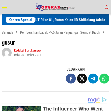
Loncat
Menu
ke
Mobile
konten
elang Perayaan HUT RI ke 81, Rutan Kelas IIB Sidikalang Adakan Kegiat
Konten Spesial
Beranda
Pembersihan Lapak PK5 Jalan Perjuangan Sempat Ricuh
gusur
Redaksi Bongkarnews
Rabu 26 Oktober 2016
SEBARKAN