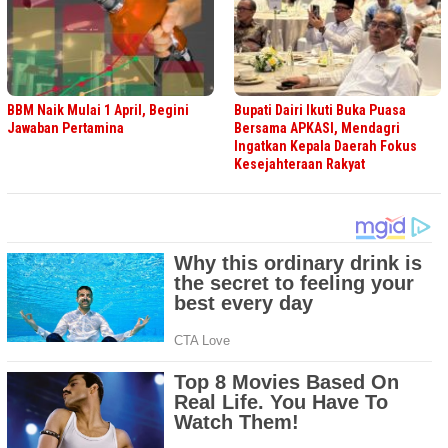
BBM Naik Mulai 1 April, Begini
Bupati Dairi Ikuti Buka Puasa
Jawaban Pertamina
Bersama APKASI, Mendagri
Ingatkan Kepala Daerah Fokus
Kesejahteraan Rakyat