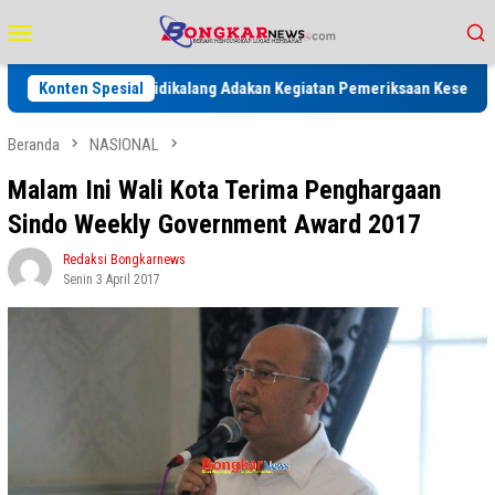
Loncat
Menu
ke
Mobile
konten
Kelas IIB Sidikalang Adakan Kegiatan Pemeriksaan Kesehatan Gratis Un
Konten Spesial
Beranda
NASIONAL
Malam Ini Wali Kota Terima Penghargaan
Sindo Weekly Government Award 2017
Redaksi Bongkarnews
Senin 3 April 2017