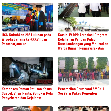
UGN Kukuhkan 285 Lulusan pada
Komisi IV DPR Apresiasi Program
Wisuda Sarjana ke-XXXVII dan
Ketahanan Pangan Pulau
Pascasarjana ke-II
Nusakambangan yang Melibatkan
Warga Binaan Pemasyarakatan
Kemenkes Pantau Ratusan Kasus
Penampilan Drumband SMPN 1
Suspek Virus Hanta, Bongkar Pola
Sei Balai Pukau Penonton
Penyebaran dan Gejalanya