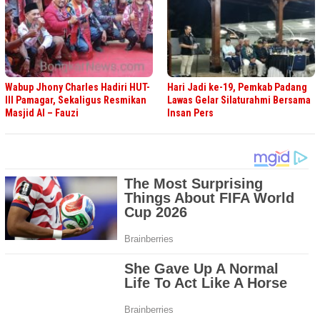
Wabup Jhony Charles Hadiri HUT-
Hari Jadi ke-19, Pemkab Padang
III Pamagar, Sekaligus Resmikan
Lawas Gelar Silaturahmi Bersama
Masjid Al – Fauzi
Insan Pers