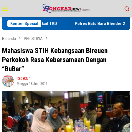
Loncat
Menu
ke
Mobile
konten
ndagri Terkait TKD
Konten Spesial
Polres Batu Bara Blender 2 Kg Sabu Bern
Beranda
PERISTIWA
Mahasiswa STIH Kebangsaan Bireuen
Perkokoh Rasa Kebersamaan Dengan
“BuBar”
Redaktur
Minggu 18 Juni 2017