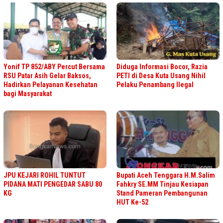
Yonif TP 852/ABY Percut Bersama
Diduga Informasi Bocor, Razia
RSU Patar Asih Gelar Baksos,
PETI di Desa Kuta Usang Nihil
Hadirkan Pelayanan Kesehatan
Pelaku Penambang Ilegal
bagi Masyarakat
JPU KEJARI ROHIL TUNTUT
Bupati Aceh Tenggara H.M.Salim
PIDANA MATI PENGEDAR SABU 80
Fahkry SE.MM Tinjau Kesiapan
KG
Stand Pameran Pembangunan
HUT Ke-52