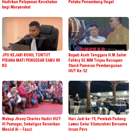
Hadirkan Pelayanan Kesehatan
Pelaku Penambang Ilegal
bagi Masyarakat
JPU KEJARI ROHIL TUNTUT
Bupati Aceh Tenggara H.M.Salim
PIDANA MATI PENGEDAR SABU 80
Fahkry SE.MM Tinjau Kesiapan
KG
Stand Pameran Pembangunan
HUT Ke-52
Wabup Jhony Charles Hadiri HUT-
Hari Jadi ke-19, Pemkab Padang
III Pamagar, Sekaligus Resmikan
Lawas Gelar Silaturahmi Bersama
Masjid Al – Fauzi
Insan Pers