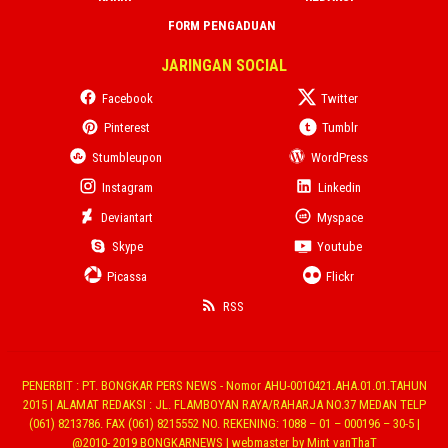
FORM PENGADUAN
JARINGAN SOCIAL
Facebook
Twitter
Pinterest
Tumblr
Stumbleupon
WordPress
Instagram
Linkedin
Deviantart
Myspace
Skype
Youtube
Picassa
Flickr
RSS
PENERBIT : PT. BONGKAR PERS NEWS - Nomor AHU-0010421.AHA.01.01.TAHUN
2015 | ALAMAT REDAKSI : JL. FLAMBOYAN RAYA/RAHARJA NO.37 MEDAN TELP
(061) 8213786. FAX (061) 8215552 NO. REKENING: 1088 – 01 – 000196 – 30-5 |
@2010- 2019 BONGKARNEWS | webmaster by Mint vanThaT