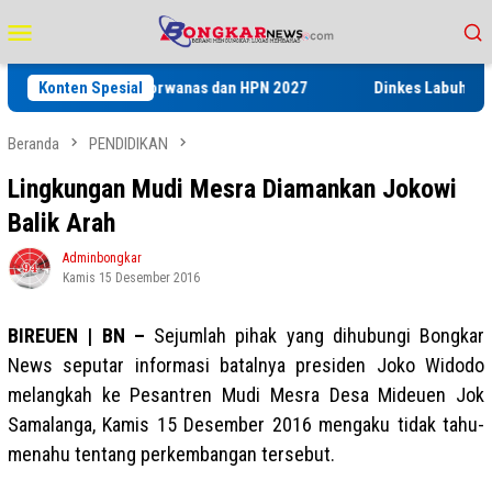
Loncat
Menu
ke
Mobile
konten
 pada Porwanas dan HPN 2027
Konten Spesial
Dinkes Labuhanbatu Gelar Pela
Beranda
PENDIDIKAN
Lingkungan Mudi Mesra Diamankan Jokowi
Balik Arah
Adminbongkar
Kamis 15 Desember 2016
BIREUEN | BN –
Sejumlah pihak yang dihubungi Bongkar
News seputar informasi batalnya presiden Joko Widodo
melangkah ke Pesantren Mudi Mesra Desa Mideuen Jok
Samalanga, Kamis 15 Desember 2016 mengaku tidak tahu-
menahu tentang perkembangan tersebut.